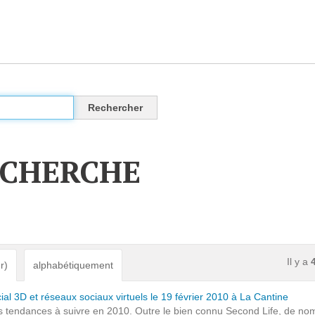
CLOUD
Des solutions Cloud alliant sécurité, évolution et
pérennité
ECHERCHE
VOTRE CLOUD PRIVÉ INFOGÉRÉ
L’OFFRE CLOUD INFOGÉRÉ
TARIFS D'HÉBERGEMENT
Il y a
r)
alphabétiquement
INFRASTRUCTURE D'HÉBERGEMENT
al 3D et réseaux sociaux virtuels le 19 février 2010 à La Cantine
des tendances à suivre en 2010. Outre le bien connu Second Life, de nom