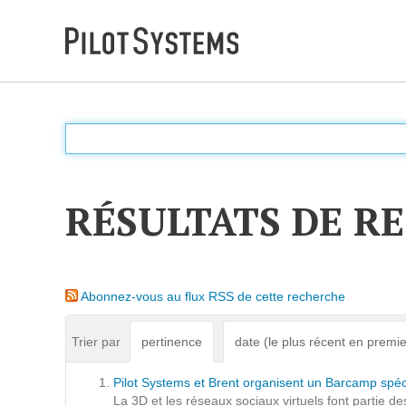
DÉV WEB
Accompagnement personnalisé pour choisir &
déployer des solutions web adaptées à vos projets
RÉSULTATS DE R
PRESTATIONS
Audit
Abonnez-vous au flux RSS de cette recherche
Expression de besoins
Développement d'applications
Trier par
pertinence
date (le plus récent en premie
Optimisations et tunning
Pilot Systems et Brent organisent un Barcamp spéci
Support et Assistance
La 3D et les réseaux sociaux virtuels font partie 