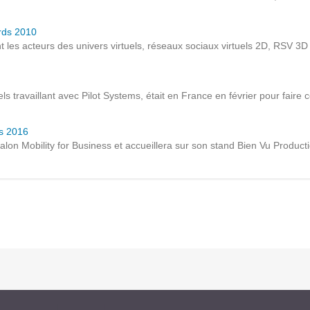
Notre infrastructure DevOps
ards 2010
Services d’hébergement
les acteurs des univers virtuels, réseaux sociaux virtuels 2D, RSV 3D 
Politique de sauvegarde
 travaillant avec Pilot Systems, était en France en février pour faire co
SLA ET GARANTIES DE SERVICES
ss 2016
SOLUTIONS
on Mobility for Business et accueillera sur son stand Bien Vu Productio
Découvrez nos solutions pour le web, la collaboration
ou les applicatifs spécifiques
WEB
INTRANET
Réseaux Sociaux d'Entreprise - RSE