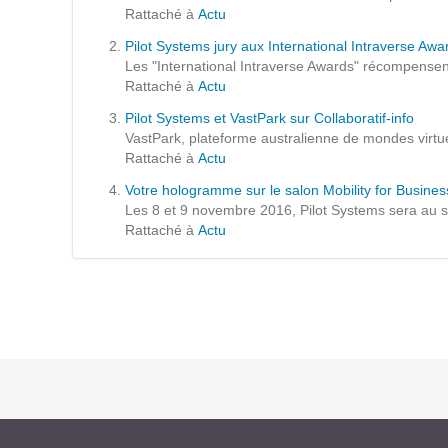
Formations
Rattaché à
Actu
Gestion de contenu
Pilot Systems jury aux International Intraverse Aw
Les "International Intraverse Awards" récompensent 
Mobilité
Rattaché à
Actu
Webdesign - UX
Pilot Systems et VastPark sur Collaboratif-info
VastPark, plateforme australienne de mondes virtuels
Rattaché à
Actu
DÉMARCHE DEVOPS
Votre hologramme sur le salon Mobility for Busine
Les 8 et 9 novembre 2016, Pilot Systems sera au sal
MÉTHODOLOGIE AGILE
Rattaché à
Actu
TRANSFO DIGITALE
Des méthodes et des outils pour réussir votre
transformation digitale
CONCEPTS