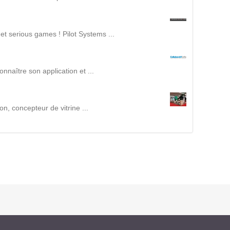
Intranet collectivité
Refonte Web
Serveur de messagerie
et serious games ! Pilot Systems ...
TMA Intranet
SSO applicatifs métier
nnaître son application et ...
CONTACT
n, concepteur de vitrine ...
Une question ? Nous vous répondrons dans les plus
brefs délais.
NOUS TROUVER
RECRUTEMENT
ACTU