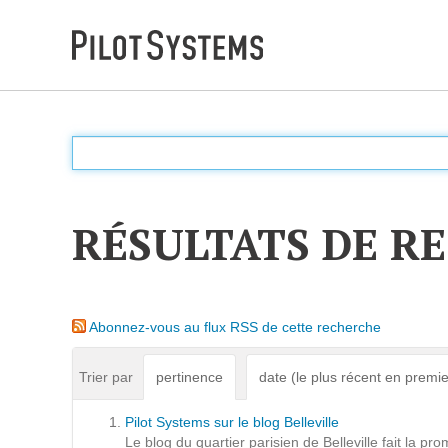
DÉV WEB
Accompagnement personnalisé pour choisir &
déployer des solutions web adaptées à vos projets
RÉSULTATS DE R
PRESTATIONS
Audit
Abonnez-vous au flux RSS de cette recherche
Expression de besoins
Développement d'applications
Trier par
pertinence
date (le plus récent en premie
Optimisations et tunning
Pilot Systems sur le blog Belleville
Support et Assistance
Le blog du quartier parisien de Belleville fait la 