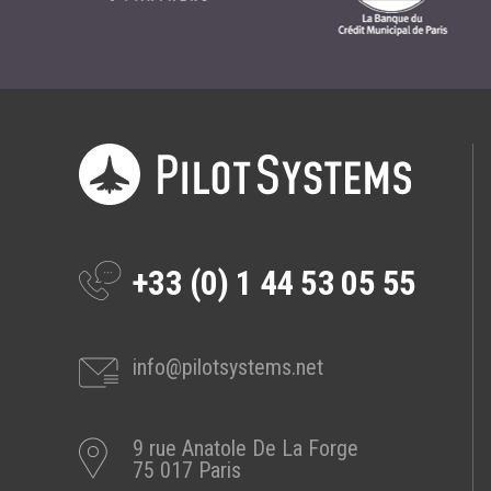
Prestations
Cas d'usages
CLOUD BROKER
Business model
Cloud broker
Prestations
Pour Qui ?
+33 (0) 1 44 53 05 55
Workshop Cloud
Virtualisation
info@pilotsystems.net
Support et Assistance
Migration
Formation
9 rue Anatole De La Forge
75 017 Paris