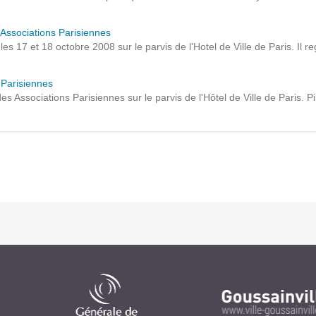
Notre infrastructure DevOps
 Associations Parisiennes
Services d’hébergement
s 17 et 18 octobre 2008 sur le parvis de l'Hotel de Ville de Paris. Il 
Politique de sauvegarde
 Parisiennes
 Associations Parisiennes sur le parvis de l'Hôtel de Ville de Paris. Pi
SLA ET GARANTIES DE SERVICES
SOLUTIONS
Découvrez nos solutions pour le web, la collaboration
ou les applicatifs spécifiques
WEB
INTRANET
Réseaux Sociaux d'Entreprise - RSE