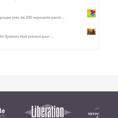
Intranet collectivité
Refonte Web
Serveur de messagerie
regroupe près de 200 exposants parmi ...
TMA Intranet
SSO applicatifs métier
lot Systems était présent pour ...
CONTACT
Une question ? Nous vous répondrons dans les plus
brefs délais.
NOUS TROUVER
RECRUTEMENT
ACTU