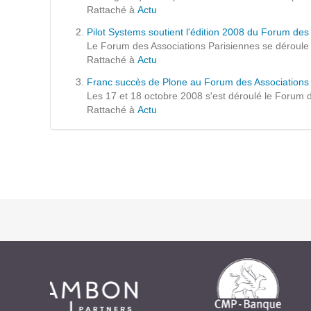
Formations
Rattaché à
Actu
Gestion de contenu
Pilot Systems soutient l'édition 2008 du Forum des
Le Forum des Associations Parisiennes se déroule le
Mobilité
Rattaché à
Actu
Webdesign - UX
Franc succès de Plone au Forum des Associations
Les 17 et 18 octobre 2008 s'est déroulé le Forum des
Rattaché à
Actu
DÉMARCHE DEVOPS
MÉTHODOLOGIE AGILE
TRANSFO DIGITALE
Des méthodes et des outils pour réussir votre
transformation digitale
CONCEPTS