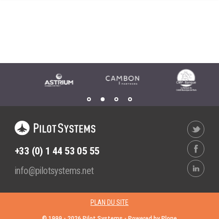
Wordpress
Webdesign - UX
CLOUD
DÉMARCHE DEVOPS
Chef
MÉTHODOLOGIE AGILE
CloudStack
Docker
TRANSFO DIGITALE
OpenStack
CONCEPTS
Puppet
Xen Project
Prestations
Cas d'usages
+33 (0) 1 44 53 05 55
RÉFÉRENCES
info@pilotsystems.net
CLOUD BROKER
Application collaborative
eSanté
Business model
PLAN DU SITE
Dév Django eCommerce
Cloud broker
© 1999 -
2026
Pilot Systems - Powered by
Plone