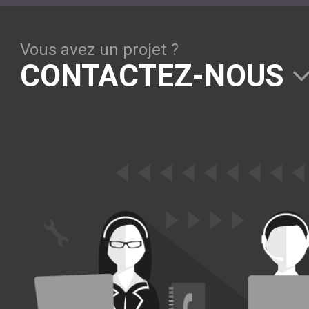
Solutions Collaboratives
Vous avez un projet ?
EMAILING
CONTACTEZ-NOUS
GESTION DES TEMPS
TECHNOLOGIES
L'expertise technologique de Pilot Systems en
fonction du contexte de votre projet
PYTHON
Le langage Python
Le framework Django
Le serveur d'applications Zope