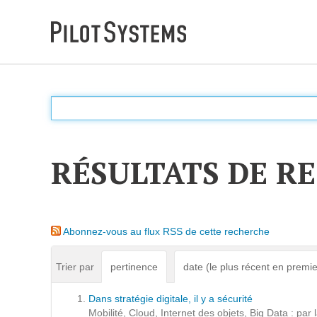
DÉV WEB
Accompagnement personnalisé pour choisir &
déployer des solutions web adaptées à vos projets
RÉSULTATS DE R
PRESTATIONS
Audit
Abonnez-vous au flux RSS de cette recherche
Expression de besoins
Développement d'applications
Trier par
pertinence
date (le plus récent en premie
Optimisations et tunning
Dans stratégie digitale, il y a sécurité
Support et Assistance
Mobilité, Cloud, Internet des objets, Big Data : par