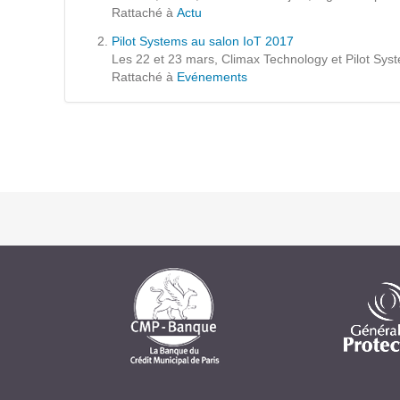
Formations
Rattaché à
Actu
Gestion de contenu
Pilot Systems au salon IoT 2017
Les 22 et 23 mars, Climax Technology et Pilot Syst
Mobilité
Rattaché à
Evénements
Webdesign - UX
DÉMARCHE DEVOPS
MÉTHODOLOGIE AGILE
TRANSFO DIGITALE
Des méthodes et des outils pour réussir votre
transformation digitale
CONCEPTS