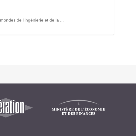
Intranet collectivité
Refonte Web
Serveur de messagerie
ndes de l'ingénierie et de la ...
TMA Intranet
SSO applicatifs métier
CONTACT
Une question ? Nous vous répondrons dans les plus
brefs délais.
NOUS TROUVER
RECRUTEMENT
ACTU