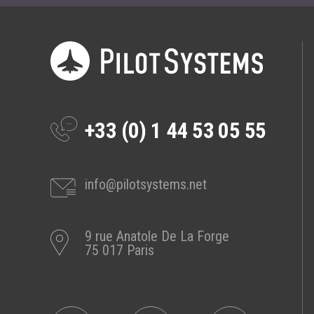
Prestations
Cas d'usages
CLOUD BROKER
Business model
+33 (0) 1 44 53 05 55
Cloud broker
Prestations
Pour Qui ?
info@pilotsystems.net
Workshop Cloud
Virtualisation
9 rue Anatole De La Forge
Support et Assistance
75 017 Paris
Migration
Formation