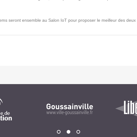
Notre infrastructure DevOps
Services d’hébergement
ems seront ensemble au Salon IoT pour proposer le meilleur des deux mo
Politique de sauvegarde
SLA ET GARANTIES DE SERVICES
SOLUTIONS
Découvrez nos solutions pour le web, la collaboration
ou les applicatifs spécifiques
WEB
INTRANET
Réseaux Sociaux d'Entreprise - RSE