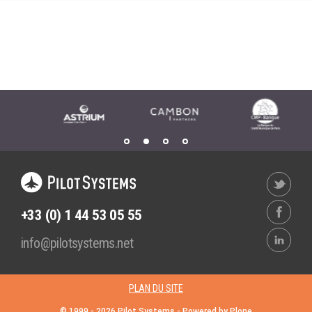
Wordpress
Webdesign - UX
CLOUD
DÉMARCHE DEVOPS
Chef
MÉTHODOLOGIE AGILE
CloudStack
Docker
TRANSFO DIGITALE
OpenStack
CONCEPTS
Puppet
Xen Project
Prestations
Cas d'usages
+33 (0) 1 44 53 05 55
RÉFÉRENCES
info@pilotsystems.net
CLOUD BROKER
Application collaborative
eSanté
Business model
PLAN DU SITE
Dév Django eCommerce
Cloud broker
© 1999 -
2026
Pilot Systems - Powered by
Plone