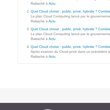
Formations
Rattaché à
Actu
Gestion de contenu
Quel Cloud choisir : public, privé, hybride ? Combie
Le plan Cloud Computing lancé par le gouvernement 
Mobilité
Rattaché à
Actu
Webdesign - UX
Quel Cloud choisir : public, privé, hybride ? Combi
Le plan Cloud Computing lancé par le gouvernement 
Rattaché à
Actu
DÉMARCHE DEVOPS
Quel Cloud choisir : public, privé, hybride ? Combie
Après examen du Cloud privé dans un précédent art
MÉTHODOLOGIE AGILE
Rattaché à
Actu
TRANSFO DIGITALE
Des méthodes et des outils pour réussir votre
transformation digitale
CONCEPTS