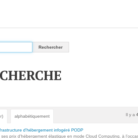
CLOUD
Des solutions Cloud alliant sécurité, évolution et
pérennité
ECHERCHE
VOTRE CLOUD PRIVÉ INFOGÉRÉ
L’OFFRE CLOUD INFOGÉRÉ
TARIFS D'HÉBERGEMENT
Il y a
r)
alphabétiquement
INFRASTRUCTURE D'HÉBERGEMENT
infrastructure d'hébergement infogéré PODP
) ses prix d’hébergement élastique en mode Cloud Computing, à l’occa