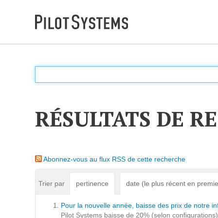
DÉV WEB
Accompagnement personnalisé pour choisir &
déployer des solutions web adaptées à vos projets
RÉSULTATS DE R
PRESTATIONS
Audit
Abonnez-vous au flux RSS de cette recherche
Expression de besoins
Développement d'applications
Trier par
pertinence
date (le plus récent en premie
Optimisations et tunning
Pour la nouvelle année, baisse des prix de notre 
Support et Assistance
Pilot Systems baisse de 20% (selon configurations