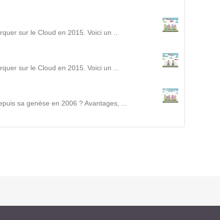
Intranet collectivité
Refonte Web
Serveur de messagerie
uer sur le Cloud en 2015. Voici un ...
TMA Intranet
SSO applicatifs métier
uer sur le Cloud en 2015. Voici un ...
CONTACT
epuis sa genèse en 2006 ? Avantages, ...
Une question ? Nous vous répondrons dans les plus
brefs délais.
NOUS TROUVER
RECRUTEMENT
ACTU