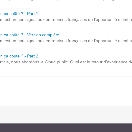
Notre infrastructure DevOps
n ça coûte ? - Part 1
Services d’hébergement
est un bon signal aux entreprises françaises de l’opportunité d’embarq
Politique de sauvegarde
en ça coûte ? - Version complète
est un bon signal aux entreprises françaises de l’opportunité d’embarq
SLA ET GARANTIES DE SERVICES
n ça coûte ? - Part 2
SOLUTIONS
icle, nous abordons le Cloud public. Quel est le retour d’expérience d
Découvrez nos solutions pour le web, la collaboration
ou les applicatifs spécifiques
WEB
INTRANET
Réseaux Sociaux d'Entreprise - RSE