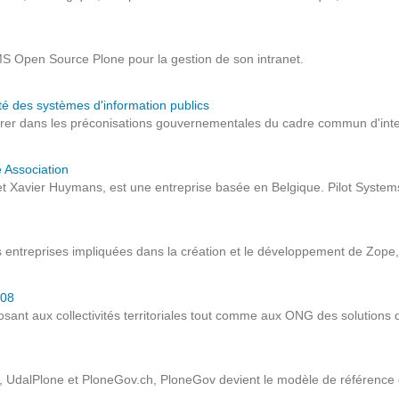
Notre infrastructure DevOps
Services d’hébergement
CMS Open Source Plone pour la gestion de son intranet.
Politique de sauvegarde
té des systèmes d'information publics
rer dans les préconisations gouvernementales du cadre commun d'inter
SLA ET GARANTIES DE SERVICES
 Association
SOLUTIONS
et Xavier Huymans, est une entreprise basée en Belgique. Pilot Systems 
Découvrez nos solutions pour le web, la collaboration
entreprises impliquées dans la création et le développement de Zope, Pl
ou les applicatifs spécifiques
008
WEB
osant aux collectivités territoriales tout comme aux ONG des solutions 
INTRANET
, UdalPlone et PloneGov.ch, PloneGov devient le modèle de référenc
Réseaux Sociaux d'Entreprise - RSE