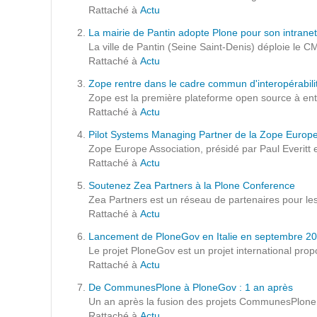
Formations
Rattaché à
Actu
Gestion de contenu
La mairie de Pantin adopte Plone pour son intranet
La ville de Pantin (Seine Saint-Denis) déploie le 
Mobilité
Rattaché à
Actu
Webdesign - UX
Zope rentre dans le cadre commun d'interopérabili
Zope est la première plateforme open source à ent
Rattaché à
Actu
DÉMARCHE DEVOPS
Pilot Systems Managing Partner de la Zope Europe
Zope Europe Association, présidé par Paul Everitt 
MÉTHODOLOGIE AGILE
Rattaché à
Actu
Soutenez Zea Partners à la Plone Conference
Zea Partners est un réseau de partenaires pour les 
TRANSFO DIGITALE
Rattaché à
Actu
Lancement de PloneGov en Italie en septembre 2
Des méthodes et des outils pour réussir votre
Le projet PloneGov est un projet international prop
transformation digitale
Rattaché à
Actu
De CommunesPlone à PloneGov : 1 an après
CONCEPTS
Un an après la fusion des projets CommunesPlone
Rattaché à
Actu