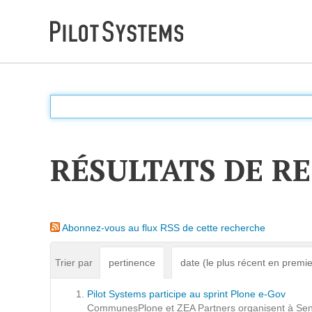
DÉV WEB
Accompagnement personnalisé pour choisir &
déployer des solutions web adaptées à vos projets
RÉSULTATS DE R
PRESTATIONS
Audit
Abonnez-vous au flux RSS de cette recherche
Expression de besoins
Développement d'applications
Trier par
pertinence
date (le plus récent en premie
Optimisations et tunning
Pilot Systems participe au sprint Plone e-Gov
Support et Assistance
CommunesPlone et ZEA Partners organisent à Seneffe