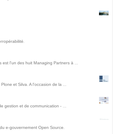
Intranet collectivité
Refonte Web
Serveur de messagerie
TMA Intranet
SSO applicatifs métier
ropérabilité.
CONTACT
est l'un des huit Managing Partners à ...
Une question ? Nous vous répondrons dans les plus
brefs délais.
one et Silva. A l'occasion de la ...
NOUS TROUVER
de gestion et de communication - ...
RECRUTEMENT
ACTU
e du e-gouvernement Open Source.