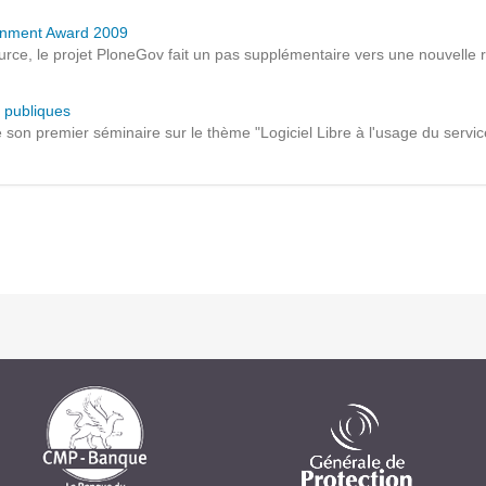
Solutions Collaboratives
ernment Award 2009
e, le projet PloneGov fait un pas supplémentaire vers une nouvelle 
EMAILING
s publiques
on premier séminaire sur le thème "Logiciel Libre à l'usage du service p
GESTION DES TEMPS
TECHNOLOGIES
L'expertise technologique de Pilot Systems en
fonction du contexte de votre projet
PYTHON
Le langage Python
Le framework Django
Le serveur d'applications Zope