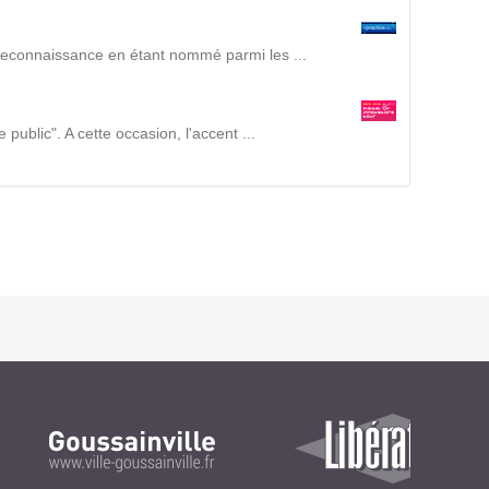
Suivez ici les focus de Pilot Systems sur les
actualités du monde numérique.
reconnaissance en étant nommé parmi les ...
ACTU CLOUD
ublic". A cette occasion, l'accent ...
ACTU TRANSFORMATION DIGITALE
ACTU PILOT SYSTEMS
ACTU COMMUNAUTÉ
EVÉNEMENTS