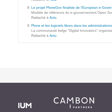
Prestations
Le projet PloneGov finaliste de l'European e-Gov
Cas d'usages
Modèle de référence du e-gouvernement Open Sourc
Rattaché à
Actu
Plone et les logiciels libres dans les administration
CLOUD BROKER
La communauté belge "Digital Innovators" organise s
Rattaché à
Actu
Business model
Cloud broker
Prestations
Pour Qui ?
Workshop Cloud
Virtualisation
Support et Assistance
Migration
Formation