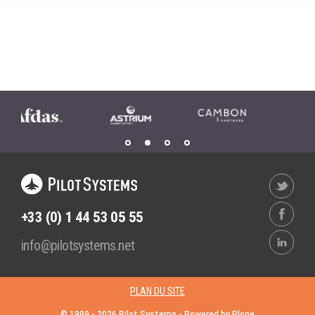
Wordpress
Webdesign - UX
CLOUD
DÉMARCHE DEVOPS
Chef
MÉTHODOLOGIE AGILE
CloudStack
Docker
TRANSFO DIGITALE
OpenStack
CONCEPTS
Puppet
Xen Project
Prestations
Cas d'usages
+33 (0) 1 44 53 05 55
RÉFÉRENCES
info@pilotsystems.net
CLOUD BROKER
Application collaborative
eSanté
Business model
PLAN DU SITE
Dév Django eCommerce
Cloud broker
© 1999 -
2026
Pilot Systems - Powered by
Plone