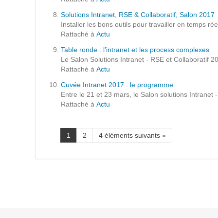
Prestations
Solutions Intranet, RSE & Collaboratif, Salon 2017
Cas d'usages
Installer les bons outils pour travailler en temps ré
Rattaché à
Actu
Table ronde : l’intranet et les process complexes
CLOUD BROKER
Le Salon Solutions Intranet - RSE et Collaboratif 
Rattaché à
Actu
Business model
Cuvée Intranet 2017 : le programme
Cloud broker
Entre le 21 et 23 mars, le Salon solutions Intranet
Rattaché à
Actu
Prestations
Pour Qui ?
Workshop Cloud
1
2
4 éléments suivants »
Virtualisation
Support et Assistance
Migration
Formation