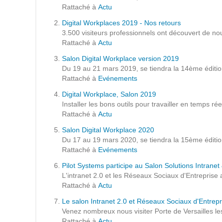
Formations
Rattaché à
Actu
Gestion de contenu
Digital Workplaces 2019 - Nos retours
3.500 visiteurs professionnels ont découvert de nouv
Mobilité
Rattaché à
Actu
Webdesign - UX
Salon Digital Workplace version 2019
Du 19 au 21 mars 2019, se tiendra la 14ème édition
Rattaché à
Evénements
DÉMARCHE DEVOPS
Digital Workplace, Salon 2019
Installer les bons outils pour travailler en temps ré
MÉTHODOLOGIE AGILE
Rattaché à
Actu
Salon Digital Workplace 2020
Du 17 au 19 mars 2020, se tiendra la 15ème éditio
TRANSFO DIGITALE
Rattaché à
Evénements
Pilot Systems participe au Salon Solutions Intrane
Des méthodes et des outils pour réussir votre
L'intranet 2.0 et les Réseaux Sociaux d'Entreprise au
transformation digitale
Rattaché à
Actu
Le salon Intranet 2.0 et Réseaux Sociaux d'Entrepr
CONCEPTS
Venez nombreux nous visiter Porte de Versailles le
Rattaché à
Actu