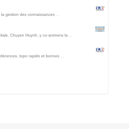
Suivez ici les focus de Pilot Systems sur les
actualités du monde numérique.
r la gestion des connaissances ...
ACTU CLOUD
itale, Chuyen Huynh, y co-animera la ...
ACTU TRANSFORMATION DIGITALE
nférences, topo rapido et bonnes ...
ACTU PILOT SYSTEMS
ACTU COMMUNAUTÉ
EVÉNEMENTS