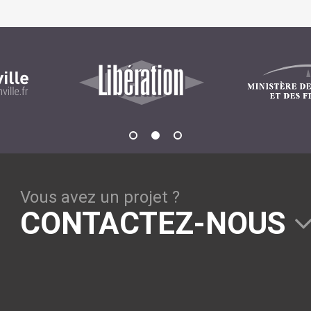
GESTION DE CONTENU
Plone
Zinnia
Wordpress
CLOUD
Chef
Vous avez un projet ?
CloudStack
CONTACTEZ-NOUS
Docker
OpenStack
Puppet
Xen Project