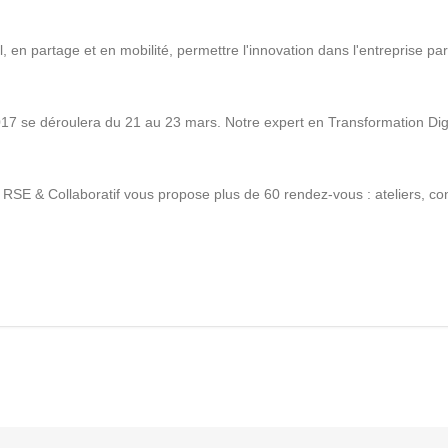
Solutions Collaboratives
el, en partage et en mobilité, permettre l'innovation dans l'entreprise pa
EMAILING
2017 se déroulera du 21 au 23 mars. Notre expert en Transformation Dig
GESTION DES TEMPS
 - RSE & Collaboratif vous propose plus de 60 rendez-vous : ateliers, co
TECHNOLOGIES
L'expertise technologique de Pilot Systems en
fonction du contexte de votre projet
PYTHON
Le langage Python
Le framework Django
Le serveur d'applications Zope