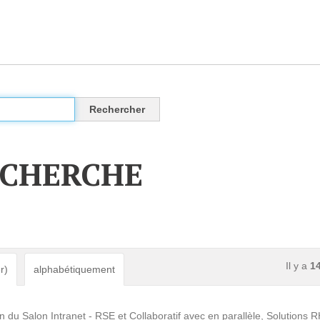
CLOUD
Des solutions Cloud alliant sécurité, évolution et
pérennité
ECHERCHE
VOTRE CLOUD PRIVÉ INFOGÉRÉ
L’OFFRE CLOUD INFOGÉRÉ
TARIFS D'HÉBERGEMENT
Il y a
1
r)
alphabétiquement
INFRASTRUCTURE D'HÉBERGEMENT
 du Salon Intranet - RSE et Collaboratif avec en parallèle, Solutions 