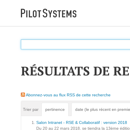
DÉV WEB
Accompagnement personnalisé pour choisir &
déployer des solutions web adaptées à vos projets
RÉSULTATS DE R
PRESTATIONS
Audit
Abonnez-vous au flux RSS de cette recherche
Expression de besoins
Développement d'applications
Trier par
pertinence
date (le plus récent en premie
Optimisations et tunning
Salon Intranet - RSE & Collaboratif : version 2018
Support et Assistance
Du 20 au 22 mars 2018, se tiendra la 13ème édition