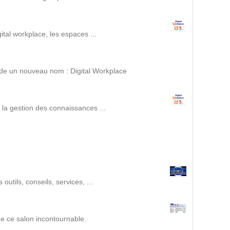
Intranet collectivité
Refonte Web
Serveur de messagerie
ital workplace, les espaces ...
TMA Intranet
SSO applicatifs métier
orde un nouveau nom : Digital Workplace
CONTACT
r la gestion des connaissances ...
Une question ? Nous vous répondrons dans les plus
brefs délais.
NOUS TROUVER
utils, conseils, services, ...
RECRUTEMENT
ACTU
de ce salon incontournable.