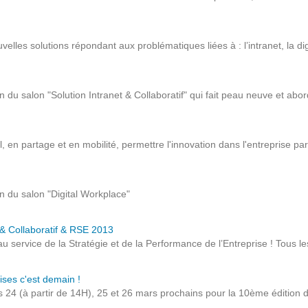
Notre infrastructure DevOps
Services d’hébergement
elles solutions répondant aux problématiques liées à : l’intranet, la dig
Politique de sauvegarde
 du salon "Solution Intranet & Collaboratif" qui fait peau neuve et ab
SLA ET GARANTIES DE SERVICES
SOLUTIONS
el, en partage et en mobilité, permettre l'innovation dans l'entreprise pa
Découvrez nos solutions pour le web, la collaboration
n du salon "Digital Workplace"
ou les applicatifs spécifiques
t & Collaboratif & RSE 2013
WEB
 service de la Stratégie et de la Performance de l’Entreprise ! Tous les o
INTRANET
ises c'est demain !
s 24 (à partir de 14H), 25 et 26 mars prochains pour la 10ème édition 
Réseaux Sociaux d'Entreprise - RSE