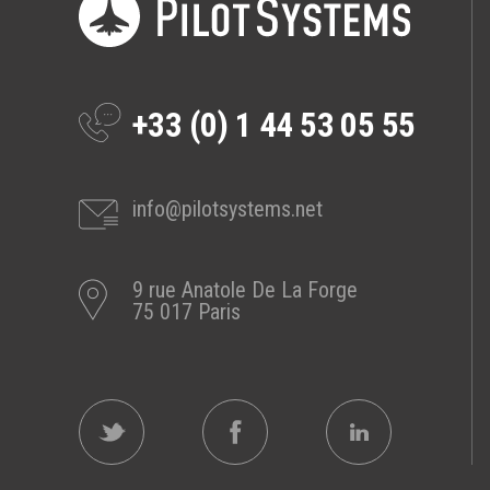
Prestations
Cas d'usages
+33 (0) 1 44 53 05 55
CLOUD BROKER
Business model
Cloud broker
info@pilotsystems.net
Prestations
Pour Qui ?
9 rue Anatole De La Forge
Workshop Cloud
75 017 Paris
Virtualisation
Support et Assistance
Migration
Formation