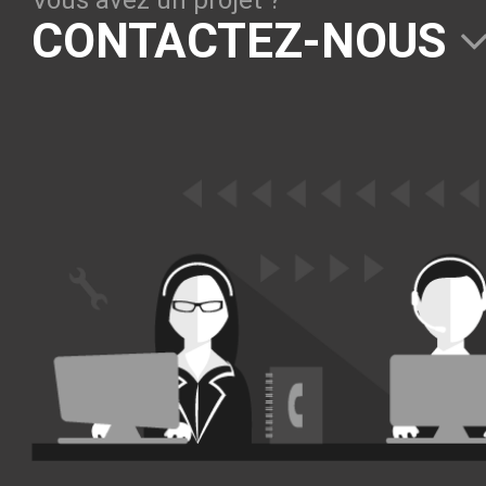
Vous avez un projet ?
Solutions Collaboratives
CONTACTEZ-NOUS
EMAILING
GESTION DES TEMPS
TECHNOLOGIES
L'expertise technologique de Pilot Systems en
fonction du contexte de votre projet
PYTHON
Le langage Python
Le framework Django
Le serveur d'applications Zope