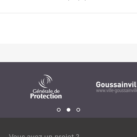
Notre infrastructure DevOps
Services d’hébergement
Politique de sauvegarde
SLA ET GARANTIES DE SERVICES
SOLUTIONS
Découvrez nos solutions pour le web, la collaboration
ou les applicatifs spécifiques
WEB
INTRANET
Réseaux Sociaux d'Entreprise - RSE