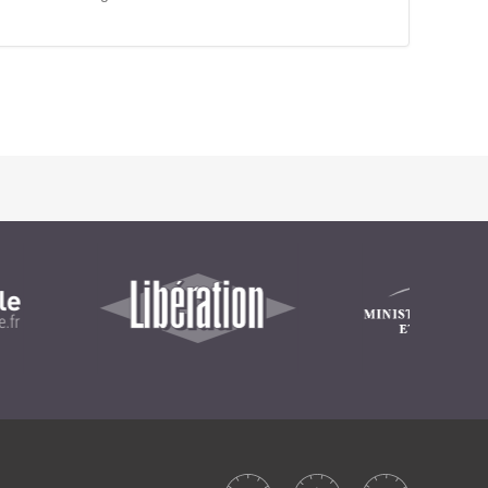
Intranet collectivité
Refonte Web
Serveur de messagerie
TMA Intranet
SSO applicatifs métier
CONTACT
Une question ? Nous vous répondrons dans les plus
brefs délais.
NOUS TROUVER
RECRUTEMENT
ACTU