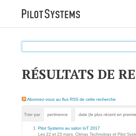
DÉV WEB
Accompagnement personnalisé pour choisir &
déployer des solutions web adaptées à vos projets
RÉSULTATS DE R
PRESTATIONS
Audit
Abonnez-vous au flux RSS de cette recherche
Expression de besoins
Développement d'applications
Trier par
pertinence
date (le plus récent en premie
Optimisations et tunning
Pilot Systems au salon IoT 2017
Support et Assistance
Les 22 et 23 mars, Climax Technology et Pilot Syst