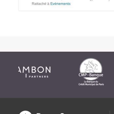
Formations
Rattaché à
Evénements
Gestion de contenu
Mobilité
Webdesign - UX
DÉMARCHE DEVOPS
MÉTHODOLOGIE AGILE
TRANSFO DIGITALE
Des méthodes et des outils pour réussir votre
transformation digitale
CONCEPTS