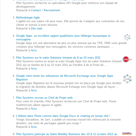
Wordpress
Pilot Systems recherche un spécialiste API Google pour renforcer son équipe de
développement.
Webdesign - UX
Rattaché à
Contact
/
Recrutement
Méthodologie Agile
L'agilité est une valeur clé pour nous. Elle permet de s'adapter aux contraintes de nos
CLOUD
clients et surtout à leurs besoins.
DÉMARCHE DEVOPS
Rattaché à
Dév web
Chef
Google Apps, un excellent rapport qualité/prix pour héberger bureautique et
MÉTHODOLOGIE AGILE
messagerie
CloudStack
Google Apps est une alternative de plus en plus retenue par les TPE, PME voire grands
comptes pour héberger leur messagerie, les services connexes (antispam, ...
Rattaché à
Actu
Docker
TRANSFO DIGITALE
Pilot Systems sur le salon Solutions Intranet du 8 au 10 mars 2011
OpenStack
Pilot Systems mettra en avant la suite Google Apps lors du salon Solutions Intranet
2011 qui se tiendra du 8 au 10 mars 2011 au Pavillon 4 de la Porte de ...
CONCEPTS
Rattaché à
Actu
Puppet
Google vient tenter les utilisateurs de Microsoft Exchange avec Google Apps
Xen Project
Migration
Prestations
Google Apps Migration est le nouveau produit mis en place par Google pour faciliter
la migration de données depuis Microsoft Exhange vers Google Apps de façon ...
Cas d'usages
Rattaché à
Actu
Pilot Systems recrute un Chef de Projet web
Pour cette fin d'année, Pilot Systems recherche son Chef de Projet web. Poste
RÉFÉRENCES
multifonction alliant rigueur et agilité.
CLOUD BROKER
Rattaché à
Actu
Application collaborative
L’édition dans Plone comme dans Google Docs et chatting en temps réel !
eSanté
Yiorgis Gozadinos, de Jarn, a publié un nouveau travail très intéressant la semaine
Business model
dernière, une série de packages appelé jarn.xmpp *.
Rattaché à
Actu
Dév Django eCommerce
Cloud broker
Pilot Systems participe au Salon Mobility Business des 10 & 11 octobre 2012 au