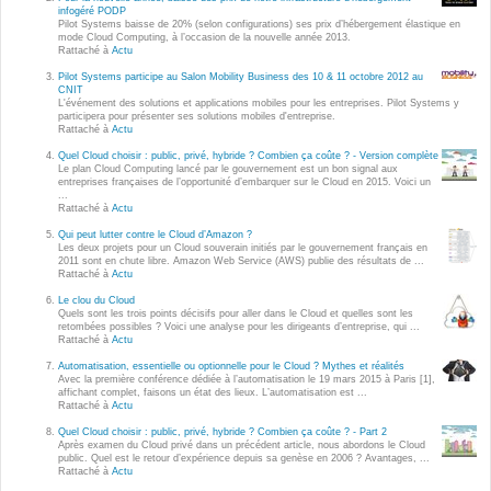
Wordpress
infogéré PODP
Pilot Systems baisse de 20% (selon configurations) ses prix d’hébergement élastique en
Webdesign - UX
mode Cloud Computing, à l’occasion de la nouvelle année 2013.
Rattaché à
Actu
Pilot Systems participe au Salon Mobility Business des 10 & 11 octobre 2012 au
CLOUD
CNIT
DÉMARCHE DEVOPS
L'événement des solutions et applications mobiles pour les entreprises. Pilot Systems y
participera pour présenter ses solutions mobiles d'entreprise.
Chef
Rattaché à
Actu
MÉTHODOLOGIE AGILE
CloudStack
Quel Cloud choisir : public, privé, hybride ? Combien ça coûte ? - Version complète
Le plan Cloud Computing lancé par le gouvernement est un bon signal aux
entreprises françaises de l’opportunité d’embarquer sur le Cloud en 2015. Voici un
Docker
...
TRANSFO DIGITALE
Rattaché à
Actu
OpenStack
Qui peut lutter contre le Cloud d’Amazon ?
CONCEPTS
Les deux projets pour un Cloud souverain initiés par le gouvernement français en
Puppet
2011 sont en chute libre. Amazon Web Service (AWS) publie des résultats de ...
Rattaché à
Actu
Xen Project
Prestations
Le clou du Cloud
Quels sont les trois points décisifs pour aller dans le Cloud et quelles sont les
Cas d'usages
retombées possibles ? Voici une analyse pour les dirigeants d’entreprise, qui ...
Rattaché à
Actu
Automatisation, essentielle ou optionnelle pour le Cloud ? Mythes et réalités
RÉFÉRENCES
Avec la première conférence dédiée à l’automatisation le 19 mars 2015 à Paris [1],
CLOUD BROKER
affichant complet, faisons un état des lieux. L’automatisation est ...
Rattaché à
Actu
Application collaborative
eSanté
Quel Cloud choisir : public, privé, hybride ? Combien ça coûte ? - Part 2
Business model
Après examen du Cloud privé dans un précédent article, nous abordons le Cloud
public. Quel est le retour d’expérience depuis sa genèse en 2006 ? Avantages, ...
Dév Django eCommerce
Cloud broker
Rattaché à
Actu