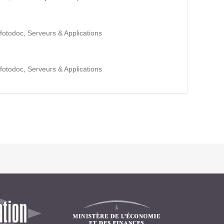
Intranet collectivité
Refonte Web
Serveur de messagerie
nfotodoc, Serveurs & Applications
TMA Intranet
SSO applicatifs métier
nfotodoc, Serveurs & Applications
CONTACT
Une question ? Nous vous répondrons dans les plus
brefs délais.
NOUS TROUVER
RECRUTEMENT
ACTU