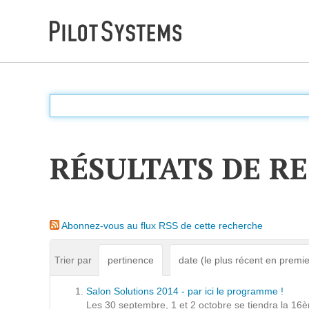
DÉV WEB
Accompagnement personnalisé pour choisir &
déployer des solutions web adaptées à vos projets
RÉSULTATS DE R
PRESTATIONS
Audit
Abonnez-vous au flux RSS de cette recherche
Expression de besoins
Développement d'applications
Trier par
pertinence
date (le plus récent en premie
Optimisations et tunning
Salon Solutions 2014 - par ici le programme !
Support et Assistance
Les 30 septembre, 1 et 2 octobre se tiendra la 16èm