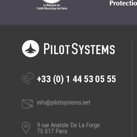
Prestations
Cas d'usages
CLOUD BROKER
Business model
Cloud broker
Prestations
Pour Qui ?
+33 (0) 1 44 53 05 55
Workshop Cloud
Virtualisation
info@pilotsystems.net
Support et Assistance
Migration
Formation
9 rue Anatole De La Forge
75 017 Paris