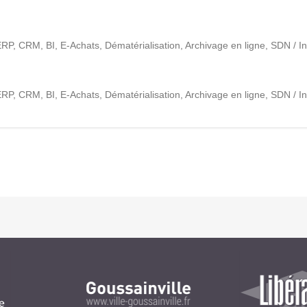
Notre infrastructure DevOps
Services d’hébergement
: ERP, CRM, BI, E-Achats, Dématérialisation, Archivage en ligne, SDN / I
Politique de sauvegarde
: ERP, CRM, BI, E-Achats, Dématérialisation, Archivage en ligne, SDN / I
SLA ET GARANTIES DE SERVICES
SOLUTIONS
Découvrez nos solutions pour le web, la collaboration
ou les applicatifs spécifiques
WEB
INTRANET
Réseaux Sociaux d'Entreprise - RSE