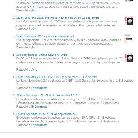
Wordpress
La nouvelle édition du Salon Solutions se déroulera du 30 septembre au 2 octobre
2014 au CNIT - Paris La Défense. Pilot Systems sera à votre écoute lors de ...
Webdesign - UX
Rattaché à
Actu
Salon Solutions 2016, Pilot vous y attend du 20 au 22 septembre
Un salon attendu par plus de 7000 visiteurs professionnels pour participer à un
CLOUD
programme intensif de conférences et d’ateliers. Pilot Systems fait partie des ...
DÉMARCHE DEVOPS
Rattaché à
Actu
Chef
Salon Solutions 2014 - par ici le programme !
MÉTHODOLOGIE AGILE
Les 30 septembre, 1 et 2 octobre se tiendra la 16ème édition du Salon Solutions au
CloudStack
CNIT de La Défense. Le Salon Solutions, c’est trois jours indispensables ...
Rattaché à
Actu
Docker
Les conférences Salons Solutions 2016
TRANSFO DIGITALE
Du 20 au 22 septembre prochains, Salons Solutions 2016 vous propose plus de 70
OpenStack
conférences et tables rondes. Faites votre programme et n'oubliez pas de passer
...
CONCEPTS
Rattaché à
Actu
Puppet
Salon Solutions 2014 au CNIT les 30 septembre, 1 & 2 octobre
Xen Project
Le Salon Solutions 2014 se tiendra au CNIT - La Défense, les 30 septembre, 1 & 2 octobre
Prestations
2014.
Rattaché à
Evénements
Cas d'usages
Salons Solutions - 20, 21 et 22 septembre 2016
Exposition, conférences et ateliers sur les sujets : ERP, CRM, BI, E-Achats,
Dématérialisation, Archivage en ligne, SDN / Infotodoc, Serveurs & Applications
RÉFÉRENCES
Rattaché à
Evénements
CLOUD BROKER
Salons Solutions le 26, 27 et 28 septembre 2017
Application collaborative
Exposition, conférences et ateliers sur les sujets : ERP, CRM, BI, E-Achats,
eSanté
Dématérialisation, Archivage en ligne, SDN / Infotodoc, Serveurs & Applications
Business model
Rattaché à
Evénements
Dév Django eCommerce
Cloud broker