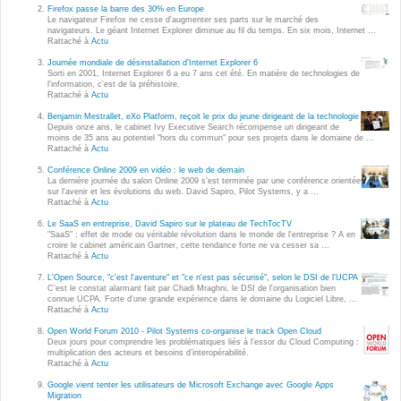
Wordpress
Firefox passe la barre des 30% en Europe
Le navigateur Firefox ne cesse d'augmenter ses parts sur le marché des
Webdesign - UX
navigateurs. Le géant Internet Explorer diminue au fil du temps. En six mois, Internet ...
Rattaché à
Actu
Journée mondiale de désinstallation d'Internet Explorer 6
CLOUD
Sorti en 2001, Internet Explorer 6 a eu 7 ans cet été. En matière de technologies de
DÉMARCHE DEVOPS
l'information, c'est de la préhistoire.
Rattaché à
Actu
Chef
MÉTHODOLOGIE AGILE
Benjamin Mestrallet, eXo Platform, reçoit le prix du jeune dirigeant de la technologie
CloudStack
Depuis onze ans, le cabinet Ivy Executive Search récompense un dirigeant de
moins de 35 ans au potentiel "hors du commun" pour ses projets dans le domaine de ...
Rattaché à
Actu
Docker
TRANSFO DIGITALE
Conférence Online 2009 en vidéo : le web de demain
OpenStack
La dernière journée du salon Online 2009 s'est terminée par une conférence orientée
sur l'avenir et les évolutions du web. David Sapiro, Pilot Systems, y a ...
CONCEPTS
Rattaché à
Actu
Puppet
Le SaaS en entreprise, David Sapiro sur le plateau de TechTocTV
Xen Project
"SaaS" : effet de mode ou véritable révolution dans le monde de l'entreprise ? A en
Prestations
croire le cabinet américain Gartner, cette tendance forte ne va cesser sa ...
Rattaché à
Actu
Cas d'usages
L'Open Source, "c'est l'aventure" et "ce n'est pas sécurisé", selon le DSI de l'UCPA
C'est le constat alarmant fait par Chadi Mraghni, le DSI de l'organisation bien
connue UCPA. Forte d'une grande expérience dans le domaine du Logiciel Libre, ...
RÉFÉRENCES
Rattaché à
Actu
CLOUD BROKER
Open World Forum 2010 - Pilot Systems co-organise le track Open Cloud
Application collaborative
Deux jours pour comprendre les problématiques liés à l’essor du Cloud Computing :
eSanté
multiplication des acteurs et besoins d’interopérabilité.
Business model
Rattaché à
Actu
Dév Django eCommerce
Cloud broker
Google vient tenter les utilisateurs de Microsoft Exchange avec Google Apps
Migration