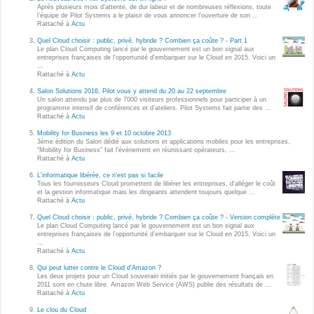
Wordpress
Après plusieurs mois d’attente, de dur labeur et de nombreuses réflexions, toute
l’équipe de Pilot Systems a le plaisir de vous annoncer l’ouverture de son ...
Webdesign - UX
Rattaché à
Actu
Quel Cloud choisir : public, privé, hybride ? Combien ça coûte ? - Part 1
Le plan Cloud Computing lancé par le gouvernement est un bon signal aux
CLOUD
entreprises françaises de l’opportunité d’embarquer sur le Cloud en 2015. Voici un
DÉMARCHE DEVOPS
...
Rattaché à
Actu
Chef
MÉTHODOLOGIE AGILE
Salon Solutions 2016, Pilot vous y attend du 20 au 22 septembre
CloudStack
Un salon attendu par plus de 7000 visiteurs professionnels pour participer à un
programme intensif de conférences et d’ateliers. Pilot Systems fait partie des ...
Rattaché à
Actu
Docker
TRANSFO DIGITALE
Mobility for Business les 9 et 10 octobre 2013
OpenStack
3ème édition du Salon dédié aux solutions et applications mobiles pour les entreprises,
“Mobility for Business” fait l’évènement en réunissant opérateurs, ...
CONCEPTS
Rattaché à
Actu
Puppet
L'informatique libérée, ce n'est pas si facile
Xen Project
Tous les fournisseurs Cloud promettent de libérer les entreprises, d’alléger le coût
Prestations
et la gestion informatique mais les dirigeants attendent toujours quelque ...
Rattaché à
Actu
Cas d'usages
Quel Cloud choisir : public, privé, hybride ? Combien ça coûte ? - Version complète
Le plan Cloud Computing lancé par le gouvernement est un bon signal aux
entreprises françaises de l’opportunité d’embarquer sur le Cloud en 2015. Voici un
RÉFÉRENCES
...
CLOUD BROKER
Rattaché à
Actu
Application collaborative
Qui peut lutter contre le Cloud d’Amazon ?
eSanté
Les deux projets pour un Cloud souverain initiés par le gouvernement français en
Business model
2011 sont en chute libre. Amazon Web Service (AWS) publie des résultats de ...
Rattaché à
Actu
Dév Django eCommerce
Cloud broker
Le clou du Cloud