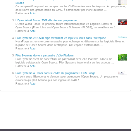
Wordpress
Source
Ce comparatif ne prend en compte que les CMS orientés vers l'entreprise. Au programme,
Webdesign - UX
on retrouve des grands noms du CMS, à commencer par Plone au banc ...
Rattaché à
Actu
L'Open World Forum 2009 dévoile son programme
CLOUD
L’Open World Forum, le principal forum international pour les Logiciels Libres et
DÉMARCHE DEVOPS
Open Source (Free, Libre and Open Source Software - FLOSS), rassemblera les 1 ...
Rattaché à
Actu
Chef
MÉTHODOLOGIE AGILE
Pilot Systems et NovaForge favorisent les logiciels libres dans l'entreprise
CloudStack
NovaForge est un site communautaire pour échanger et débattre sur les logiciels libres et
la place de l'Open Source dans l'entreprise. Cet espace d'information ...
Rattaché à
Actu
Docker
TRANSFO DIGITALE
Pilot Systems devient partenaire d'eXo Platform
OpenStack
Pilot Systems vient de concrétiser un partenariat avec eXo Platform, éditeur de
logiciels collaboratifs Open Source. Pilot Systems interviendra sur les aspects ...
CONCEPTS
Rattaché à
Actu
Puppet
Pilot Systems à Hanoï dans le cadre du programme FOSS Bridge
Xen Project
Un pont entre l'Europe et le Vietnam pour promouvoir l'Open Source. Un programme
Prestations
européen qui plaît beaucoup à nos ingénieurs R&D !
Rattaché à
Actu
Cas d'usages
RÉFÉRENCES
CLOUD BROKER
Application collaborative
eSanté
Business model
Dév Django eCommerce
Cloud broker