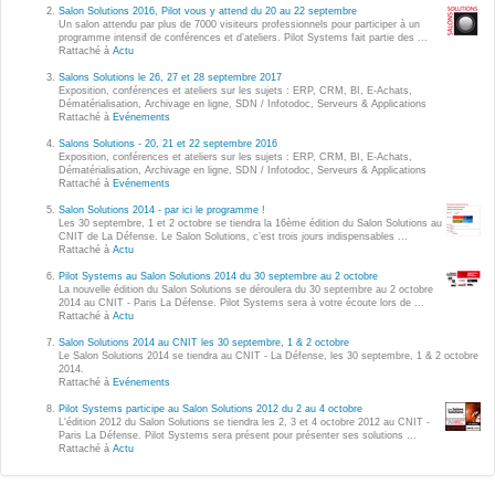
Wordpress
Salon Solutions 2016, Pilot vous y attend du 20 au 22 septembre
Un salon attendu par plus de 7000 visiteurs professionnels pour participer à un
Webdesign - UX
programme intensif de conférences et d’ateliers. Pilot Systems fait partie des ...
Rattaché à
Actu
Salons Solutions le 26, 27 et 28 septembre 2017
CLOUD
Exposition, conférences et ateliers sur les sujets : ERP, CRM, BI, E-Achats,
DÉMARCHE DEVOPS
Dématérialisation, Archivage en ligne, SDN / Infotodoc, Serveurs & Applications
Rattaché à
Evénements
Chef
MÉTHODOLOGIE AGILE
Salons Solutions - 20, 21 et 22 septembre 2016
CloudStack
Exposition, conférences et ateliers sur les sujets : ERP, CRM, BI, E-Achats,
Dématérialisation, Archivage en ligne, SDN / Infotodoc, Serveurs & Applications
Rattaché à
Evénements
Docker
TRANSFO DIGITALE
Salon Solutions 2014 - par ici le programme !
OpenStack
Les 30 septembre, 1 et 2 octobre se tiendra la 16ème édition du Salon Solutions au
CNIT de La Défense. Le Salon Solutions, c’est trois jours indispensables ...
CONCEPTS
Rattaché à
Actu
Puppet
Pilot Systems au Salon Solutions 2014 du 30 septembre au 2 octobre
Xen Project
La nouvelle édition du Salon Solutions se déroulera du 30 septembre au 2 octobre
Prestations
2014 au CNIT - Paris La Défense. Pilot Systems sera à votre écoute lors de ...
Rattaché à
Actu
Cas d'usages
Salon Solutions 2014 au CNIT les 30 septembre, 1 & 2 octobre
Le Salon Solutions 2014 se tiendra au CNIT - La Défense, les 30 septembre, 1 & 2 octobre
2014.
RÉFÉRENCES
Rattaché à
Evénements
CLOUD BROKER
Pilot Systems participe au Salon Solutions 2012 du 2 au 4 octobre
Application collaborative
L'édition 2012 du Salon Solutions se tiendra les 2, 3 et 4 octobre 2012 au CNIT -
eSanté
Paris La Défense. Pilot Systems sera présent pour présenter ses solutions ...
Business model
Rattaché à
Actu
Dév Django eCommerce
Cloud broker