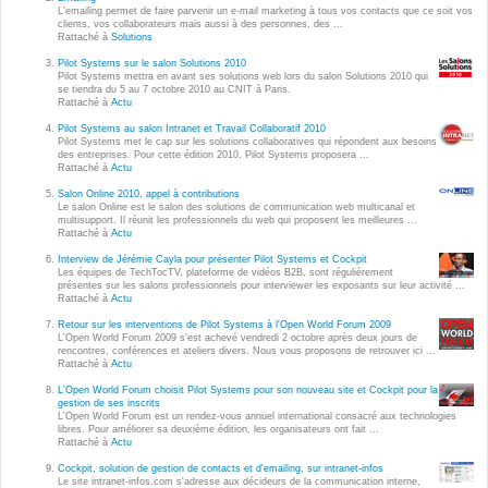
Wordpress
L’emailing permet de faire parvenir un e-mail marketing à tous vos contacts que ce soit vos
clients, vos collaborateurs mais aussi à des personnes, des ...
Webdesign - UX
Rattaché à
Solutions
Pilot Systems sur le salon Solutions 2010
Pilot Systems mettra en avant ses solutions web lors du salon Solutions 2010 qui
CLOUD
se tiendra du 5 au 7 octobre 2010 au CNIT à Paris.
DÉMARCHE DEVOPS
Rattaché à
Actu
Chef
Pilot Systems au salon Intranet et Travail Collaboratif 2010
MÉTHODOLOGIE AGILE
Pilot Systems met le cap sur les solutions collaboratives qui répondent aux besoins
CloudStack
des entreprises. Pour cette édition 2010, Pilot Systems proposera ...
Rattaché à
Actu
Docker
Salon Online 2010, appel à contributions
TRANSFO DIGITALE
Le salon Online est le salon des solutions de communication web multicanal et
OpenStack
multisupport. Il réunit les professionnels du web qui proposent les meilleures ...
Rattaché à
Actu
CONCEPTS
Puppet
Interview de Jérémie Cayla pour présenter Pilot Systems et Cockpit
Les équipes de TechTocTV, plateforme de vidéos B2B, sont régulièrement
Xen Project
présentes sur les salons professionnels pour interviewer les exposants sur leur activité ...
Prestations
Rattaché à
Actu
Cas d'usages
Retour sur les interventions de Pilot Systems à l'Open World Forum 2009
L'Open World Forum 2009 s'est achevé vendredi 2 octobre après deux jours de
rencontres, conférences et ateliers divers. Nous vous proposons de retrouver ici ...
Rattaché à
Actu
RÉFÉRENCES
CLOUD BROKER
L'Open World Forum choisit Pilot Systems pour son nouveau site et Cockpit pour la
gestion de ses inscrits
Application collaborative
L'Open World Forum est un rendez-vous annuel international consacré aux technologies
eSanté
libres. Pour améliorer sa deuxième édition, les organisateurs ont fait ...
Business model
Rattaché à
Actu
Dév Django eCommerce
Cloud broker
Cockpit, solution de gestion de contacts et d'emailing, sur intranet-infos
Le site intranet-infos.com s'adresse aux décideurs de la communication interne,