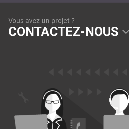
Solutions Collaboratives
Vous avez un projet ?
EMAILING
CONTACTEZ-NOUS
GESTION DES TEMPS
TECHNOLOGIES
L'expertise technologique de Pilot Systems en
fonction du contexte de votre projet
PYTHON
Le langage Python
Le framework Django
Le serveur d'applications Zope