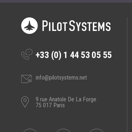
Prestations
Cas d'usages
CLOUD BROKER
Business model
+33 (0) 1 44 53 05 55
Cloud broker
Prestations
Pour Qui ?
info@pilotsystems.net
Workshop Cloud
Virtualisation
9 rue Anatole De La Forge
Support et Assistance
75 017 Paris
Migration
Formation