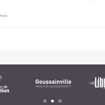
Notre infrastructure DevOps
Services d’hébergement
Cloud.
Politique de sauvegarde
SLA ET GARANTIES DE SERVICES
SOLUTIONS
Découvrez nos solutions pour le web, la collaboration
ou les applicatifs spécifiques
WEB
INTRANET
Réseaux Sociaux d'Entreprise - RSE