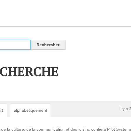
CLOUD
Des solutions Cloud alliant sécurité, évolution et
pérennité
ECHERCHE
VOTRE CLOUD PRIVÉ INFOGÉRÉ
L’OFFRE CLOUD INFOGÉRÉ
TARIFS D'HÉBERGEMENT
Il y a
r)
alphabétiquement
INFRASTRUCTURE D'HÉBERGEMENT
e la culture, de la communication et des loisirs, confie à Pilot System