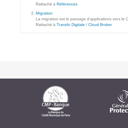
Formations
Rattaché à
Références
Gestion de contenu
Migration
La migration est le passage d'applications vers le 
Mobilité
Rattaché à
Transfo Digitale
/
Cloud Broker
Webdesign - UX
DÉMARCHE DEVOPS
MÉTHODOLOGIE AGILE
TRANSFO DIGITALE
Des méthodes et des outils pour réussir votre
transformation digitale
CONCEPTS