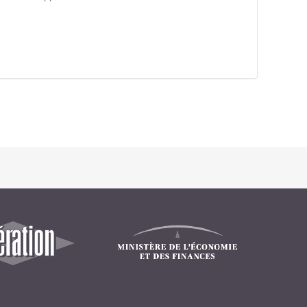
Intranet collectivité
Refonte Web
Serveur de messagerie
TMA Intranet
SSO applicatifs métier
CONTACT
Une question ? Nous vous répondrons dans les plus
brefs délais.
NOUS TROUVER
RECRUTEMENT
ACTU