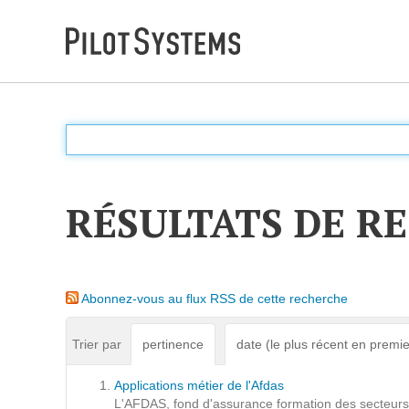
DÉV WEB
Accompagnement personnalisé pour choisir &
déployer des solutions web adaptées à vos projets
RÉSULTATS DE R
PRESTATIONS
Audit
Abonnez-vous au flux RSS de cette recherche
Expression de besoins
Développement d'applications
Trier par
pertinence
date (le plus récent en premie
Optimisations et tunning
Applications métier de l'Afdas
Support et Assistance
L'AFDAS, fond d'assurance formation des secteurs d