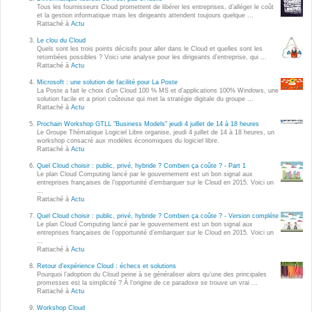
Wordpress
Tous les fournisseurs Cloud promettent de libérer les entreprises, d’alléger le coût
et la gestion informatique mais les dirigeants attendent toujours quelque ...
Webdesign - UX
Rattaché à
Actu
Le clou du Cloud
Quels sont les trois points décisifs pour aller dans le Cloud et quelles sont les
CLOUD
retombées possibles ? Voici une analyse pour les dirigeants d’entreprise, qui ...
DÉMARCHE DEVOPS
Rattaché à
Actu
Chef
Microsoft : une solution de facilité pour La Poste
MÉTHODOLOGIE AGILE
La Poste a fait le choix d’un Cloud 100 % MS et d’applications 100% Windows, une
CloudStack
solution facile et a priori coûteuse qui met la stratégie digitale du groupe ...
Rattaché à
Actu
Docker
Prochain Workshop GTLL "Business Models" jeudi 4 juillet de 14 à 18 heures
TRANSFO DIGITALE
Le Groupe Thématique Logiciel Libre organise, jeudi 4 juillet de 14 à 18 heures, un
OpenStack
workshop consacré aux modèles économiques du logiciel libre.
Rattaché à
Actu
CONCEPTS
Puppet
Quel Cloud choisir : public, privé, hybride ? Combien ça coûte ? - Part 1
Le plan Cloud Computing lancé par le gouvernement est un bon signal aux
Xen Project
entreprises françaises de l’opportunité d’embarquer sur le Cloud en 2015. Voici un
Prestations
...
Rattaché à
Actu
Cas d'usages
Quel Cloud choisir : public, privé, hybride ? Combien ça coûte ? - Version complète
Le plan Cloud Computing lancé par le gouvernement est un bon signal aux
entreprises françaises de l’opportunité d’embarquer sur le Cloud en 2015. Voici un
RÉFÉRENCES
...
CLOUD BROKER
Rattaché à
Actu
Application collaborative
Retour d'expérience Cloud : échecs et solutions
eSanté
Pourquoi l’adoption du Cloud peine à se généraliser alors qu’une des principales
Business model
promesses est la simplicité ? À l’origine de ce paradoxe se trouve un vrai ...
Rattaché à
Actu
Dév Django eCommerce
Cloud broker
Workshop Cloud