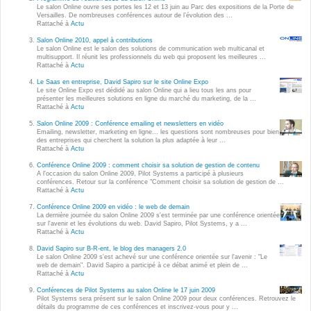
Wordpress
Le salon Online ouvre ses portes les 12 et 13 juin au Parc des expositions de la Porte de
Versailles. De nombreuses conférences autour de l’évolution des ...
Webdesign - UX
Rattaché à
Actu
Salon Online 2010, appel à contributions
Le salon Online est le salon des solutions de communication web multicanal et
CLOUD
multisupport. Il réunit les professionnels du web qui proposent les meilleures ...
DÉMARCHE DEVOPS
Rattaché à
Actu
Chef
Le Saas en entreprise, David Sapiro sur le site Online Expo
MÉTHODOLOGIE AGILE
Le site Online Expo est dédidé au salon Online qui a lieu tous les ans pour
CloudStack
présenter les meilleures solutions en ligne du marché du marketing, de la ...
Rattaché à
Actu
Docker
Salon Online 2009 : Conférence emailing et newsletters en vidéo
TRANSFO DIGITALE
Emailing, newsletter, marketing en ligne... les questions sont nombreuses pour bien
OpenStack
des entreprises qui cherchent la solution la plus adaptée à leur ...
Rattaché à
Actu
CONCEPTS
Puppet
Conférence Online 2009 : comment choisir sa solution de gestion de contenu
A l'occasion du salon Online 2009, Pilot Systems a participé à plusieurs
Xen Project
conférences. Retour sur la conférence "Comment choisir sa solution de gestion de ...
Prestations
Rattaché à
Actu
Cas d'usages
Conférence Online 2009 en vidéo : le web de demain
La dernière journée du salon Online 2009 s'est terminée par une conférence orientée
sur l'avenir et les évolutions du web. David Sapiro, Pilot Systems, y a ...
Rattaché à
Actu
RÉFÉRENCES
CLOUD BROKER
David Sapiro sur B-R-ent, le blog des managers 2.0
Le salon Online 2009 s'est achevé sur une conférence orientée sur l'avenir : "Le
Application collaborative
web de demain". David Sapiro a participé à ce débat animé et plein de ...
eSanté
Rattaché à
Actu
Business model
Conférences de Pilot Systems au salon Online le 17 juin 2009
Dév Django eCommerce
Cloud broker
Pilot Systems sera présent sur le salon Online 2009 pour deux conférences. Retrouvez le
détails du programme de ces conférences et inscrivez-vous pour y ...