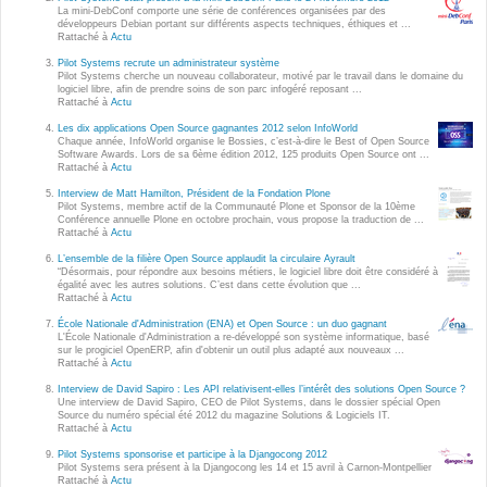
Wordpress
La mini-DebConf comporte une série de conférences organisées par des
développeurs Debian portant sur différents aspects techniques, éthiques et ...
Webdesign - UX
Rattaché à
Actu
Pilot Systems recrute un administrateur système
Pilot Systems cherche un nouveau collaborateur, motivé par le travail dans le domaine du
CLOUD
logiciel libre, afin de prendre soins de son parc infogéré reposant ...
DÉMARCHE DEVOPS
Rattaché à
Actu
Chef
Les dix applications Open Source gagnantes 2012 selon InfoWorld
MÉTHODOLOGIE AGILE
Chaque année, InfoWorld organise le Bossies, c’est-à-dire le Best of Open Source
CloudStack
Software Awards. Lors de sa 6ème édition 2012, 125 produits Open Source ont ...
Rattaché à
Actu
Docker
Interview de Matt Hamilton, Président de la Fondation Plone
TRANSFO DIGITALE
Pilot Systems, membre actif de la Communauté Plone et Sponsor de la 10ème
OpenStack
Conférence annuelle Plone en octobre prochain, vous propose la traduction de ...
Rattaché à
Actu
CONCEPTS
Puppet
L’ensemble de la filière Open Source applaudit la circulaire Ayrault
“Désormais, pour répondre aux besoins métiers, le logiciel libre doit être considéré à
Xen Project
égalité avec les autres solutions. C’est dans cette évolution que ...
Prestations
Rattaché à
Actu
Cas d'usages
École Nationale d'Administration (ENA) et Open Source : un duo gagnant
L'École Nationale d'Administration a re-développé son système informatique, basé
sur le progiciel OpenERP, afin d'obtenir un outil plus adapté aux nouveaux ...
Rattaché à
Actu
RÉFÉRENCES
CLOUD BROKER
Interview de David Sapiro : Les API relativisent-elles l’intérêt des solutions Open Source ?
Une interview de David Sapiro, CEO de Pilot Systems, dans le dossier spécial Open
Application collaborative
Source du numéro spécial été 2012 du magazine Solutions & Logiciels IT.
eSanté
Rattaché à
Actu
Business model
Pilot Systems sponsorise et participe à la Djangocong 2012
Dév Django eCommerce
Cloud broker
Pilot Systems sera présent à la Djangocong les 14 et 15 avril à Carnon-Montpellier
Rattaché à
Actu