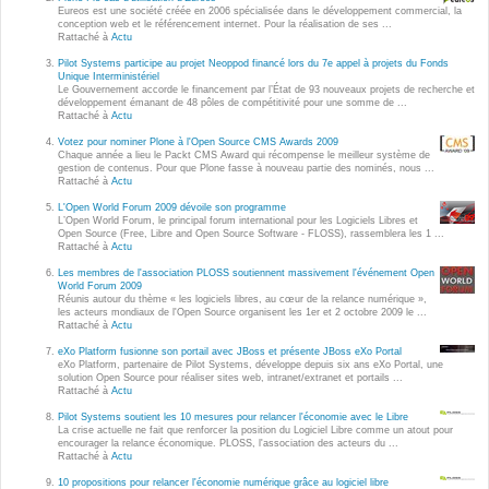
Wordpress
Eureos est une société créée en 2006 spécialisée dans le développement commercial, la
conception web et le référencement internet. Pour la réalisation de ses ...
Webdesign - UX
Rattaché à
Actu
Pilot Systems participe au projet Neoppod financé lors du 7e appel à projets du Fonds
Unique Interministériel
CLOUD
Le Gouvernement accorde le financement par l’État de 93 nouveaux projets de recherche et
DÉMARCHE DEVOPS
développement émanant de 48 pôles de compétitivité pour une somme de ...
Rattaché à
Actu
Chef
MÉTHODOLOGIE AGILE
Votez pour nominer Plone à l'Open Source CMS Awards 2009
CloudStack
Chaque année a lieu le Packt CMS Award qui récompense le meilleur système de
gestion de contenus. Pour que Plone fasse à nouveau partie des nominés, nous ...
Rattaché à
Actu
Docker
TRANSFO DIGITALE
L'Open World Forum 2009 dévoile son programme
OpenStack
L’Open World Forum, le principal forum international pour les Logiciels Libres et
Open Source (Free, Libre and Open Source Software - FLOSS), rassemblera les 1 ...
CONCEPTS
Rattaché à
Actu
Puppet
Les membres de l'association PLOSS soutiennent massivement l'événement Open
Xen Project
World Forum 2009
Prestations
Réunis autour du thème « les logiciels libres, au cœur de la relance numérique »,
les acteurs mondiaux de l'Open Source organisent les 1er et 2 octobre 2009 le ...
Cas d'usages
Rattaché à
Actu
eXo Platform fusionne son portail avec JBoss et présente JBoss eXo Portal
eXo Platform, partenaire de Pilot Systems, développe depuis six ans eXo Portal, une
RÉFÉRENCES
solution Open Source pour réaliser sites web, intranet/extranet et portails ...
CLOUD BROKER
Rattaché à
Actu
Application collaborative
Pilot Systems soutient les 10 mesures pour relancer l'économie avec le Libre
eSanté
La crise actuelle ne fait que renforcer la position du Logiciel Libre comme un atout pour
Business model
encourager la relance économique. PLOSS, l'association des acteurs du ...
Rattaché à
Actu
Dév Django eCommerce
Cloud broker
10 propositions pour relancer l'économie numérique grâce au logiciel libre