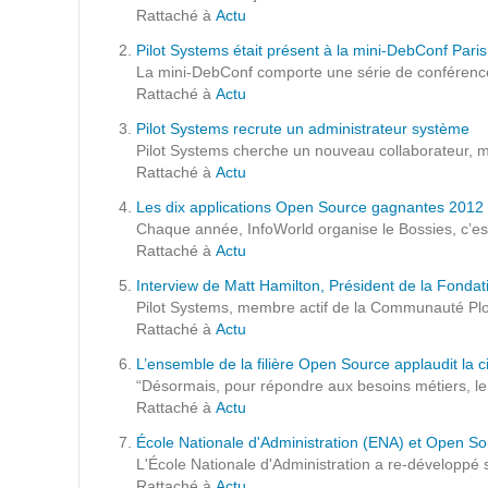
Formations
Rattaché à
Actu
Gestion de contenu
Pilot Systems était présent à la mini-DebConf Par
La mini-DebConf comporte une série de conférences
Mobilité
Rattaché à
Actu
Webdesign - UX
Pilot Systems recrute un administrateur système
Pilot Systems cherche un nouveau collaborateur, mot
Rattaché à
Actu
DÉMARCHE DEVOPS
Les dix applications Open Source gagnantes 2012 
Chaque année, InfoWorld organise le Bossies, c’es
MÉTHODOLOGIE AGILE
Rattaché à
Actu
Interview de Matt Hamilton, Président de la Fondat
Pilot Systems, membre actif de la Communauté Plo
TRANSFO DIGITALE
Rattaché à
Actu
L’ensemble de la filière Open Source applaudit la ci
Des méthodes et des outils pour réussir votre
“Désormais, pour répondre aux besoins métiers, le lo
transformation digitale
Rattaché à
Actu
École Nationale d'Administration (ENA) et Open S
CONCEPTS
L'École Nationale d'Administration a re-développé 
Rattaché à
Actu