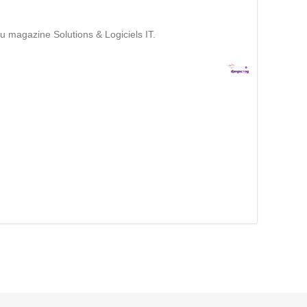
Suivez ici les focus de Pilot Systems sur les
actualités du monde numérique.
 magazine Solutions & Logiciels IT.
ACTU CLOUD
ACTU TRANSFORMATION DIGITALE
ACTU PILOT SYSTEMS
ACTU COMMUNAUTÉ
EVÉNEMENTS