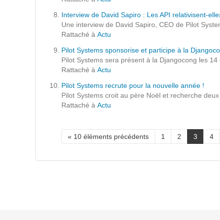
Prestations
Interview de David Sapiro : Les API relativisent-ell
Cas d'usages
Une interview de David Sapiro, CEO de Pilot Syste
Rattaché à
Actu
Pilot Systems sponsorise et participe à la Django
CLOUD BROKER
Pilot Systems sera présent à la Djangocong les 14 
Rattaché à
Actu
Business model
Pilot Systems recrute pour la nouvelle année !
Cloud broker
Pilot Systems croit au père Noël et recherche deu
Rattaché à
Actu
Prestations
Pour Qui ?
Workshop Cloud
« 10 éléments précédents
1
2
3
4
Virtualisation
Support et Assistance
Migration
Formation