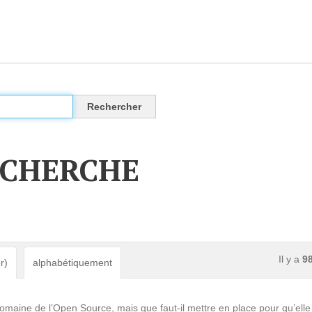
CLOUD
Des solutions Cloud alliant sécurité, évolution et
pérennité
ECHERCHE
VOTRE CLOUD PRIVÉ INFOGÉRÉ
L’OFFRE CLOUD INFOGÉRÉ
TARIFS D'HÉBERGEMENT
Il y a
9
r)
alphabétiquement
INFRASTRUCTURE D'HÉBERGEMENT
omaine de l’Open Source, mais que faut-il mettre en place pour qu’elle 