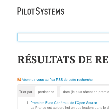
DÉV WEB
Accompagnement personnalisé pour choisir &
déployer des solutions web adaptées à vos projets
RÉSULTATS DE R
PRESTATIONS
Audit
Abonnez-vous au flux RSS de cette recherche
Expression de besoins
Développement d'applications
Trier par
pertinence
date (le plus récent en premie
Optimisations et tunning
Premiers États Généraux de l’Open Source
Support et Assistance
La France est aujourd’hui un des leaders dans le d