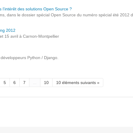
Solutions Collaboratives
es l’intérêt des solutions Open Source ?
ms, dans le dossier spécial Open Source du numéro spécial été 2012 du
EMAILING
cong 2012
et 15 avril à Carnon-Montpellier
GESTION DES TEMPS
x développeurs Python / Django.
TECHNOLOGIES
L'expertise technologique de Pilot Systems en
fonction du contexte de votre projet
5
6
7
...
10
10 éléments suivants »
PYTHON
Le langage Python
Le framework Django
Le serveur d'applications Zope