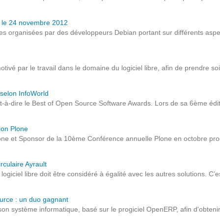
Notre infrastructure DevOps
is le 24 novembre 2012
Services d’hébergement
 organisées par des développeurs Debian portant sur différents aspect
Politique de sauvegarde
ivé par le travail dans le domaine du logiciel libre, afin de prendre so
SLA ET GARANTIES DE SERVICES
selon InfoWorld
SOLUTIONS
t-à-dire le Best of Open Source Software Awards. Lors de sa 6ème édit
Découvrez nos solutions pour le web, la collaboration
ion Plone
ne et Sponsor de la 10ème Conférence annuelle Plone en octobre proch
ou les applicatifs spécifiques
rculaire Ayrault
WEB
giciel libre doit être considéré à égalité avec les autres solutions. C’e
INTRANET
ource : un duo gagnant
son système informatique, basé sur le progiciel OpenERP, afin d'obtenir
Réseaux Sociaux d'Entreprise - RSE