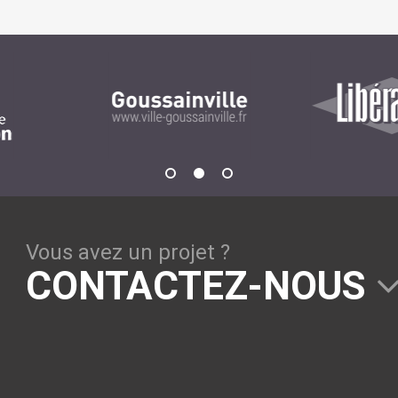
GESTION DE CONTENU
Plone
Zinnia
Wordpress
CLOUD
Chef
Vous avez un projet ?
CloudStack
CONTACTEZ-NOUS
Docker
OpenStack
Puppet
Xen Project