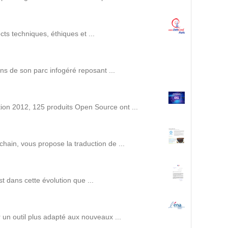
Intranet collectivité
Refonte Web
Serveur de messagerie
s techniques, éthiques et ...
TMA Intranet
SSO applicatifs métier
ins de son parc infogéré reposant ...
CONTACT
ion 2012, 125 produits Open Source ont ...
Une question ? Nous vous répondrons dans les plus
brefs délais.
ain, vous propose la traduction de ...
NOUS TROUVER
st dans cette évolution que ...
RECRUTEMENT
ACTU
 un outil plus adapté aux nouveaux ...