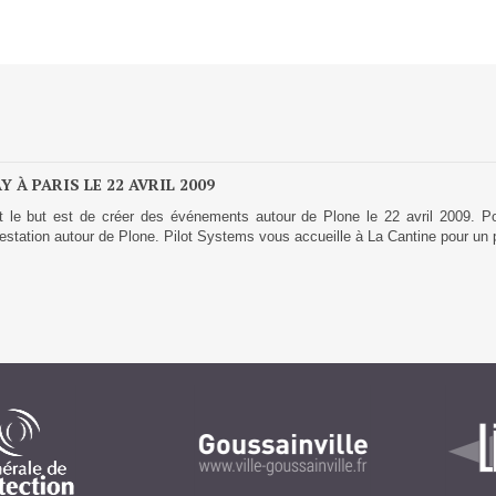
Solutions Collaboratives
EMAILING
GESTION DES TEMPS
À PARIS LE 22 AVRIL 2009
TECHNOLOGIES
 le but est de créer des événements autour de Plone le 22 avril 2009. Pour
estation autour de Plone. Pilot Systems vous accueille à La Cantine pour un pe
L'expertise technologique de Pilot Systems en
fonction du contexte de votre projet
PYTHON
Le langage Python
Le framework Django
Le serveur d'applications Zope