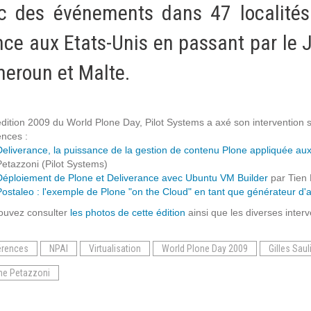
c des événements dans 47 localités 
Notre infrastructure DevOps
Services d’hébergement
nce aux Etats-Unis en passant par le 
Politique de sauvegarde
eroun et Malte.
SLA ET GARANTIES DE SERVICES
édition 2009 du World Plone Day, Pilot Systems a axé son intervention 
ences :
SOLUTIONS
Deliverance, la puissance de la gestion de contenu Plone appliquée a
Petazzoni (Pilot Systems)
Déploiement de Plone et Deliverance avec Ubuntu VM Builder
par Tien 
Découvrez nos solutions pour le web, la collaboration
Postaleo : l'exemple de Plone "on the Cloud" en tant que générateur d'a
ou les applicatifs spécifiques
ouvez consulter
les photos de cette édition
ainsi que les diverses inter
WEB
érences
NPAI
Virtualisation
World Plone Day 2009
Gilles Saul
INTRANET
e Petazzoni
Réseaux Sociaux d'Entreprise - RSE