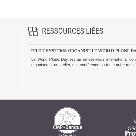
Prestations
Cas d'usages
RESSOURCES LIÉES
CLOUD BROKER
Business model
PILOT SYSTEMS ORGANISE LE WORLD PLONE DAY 
Cloud broker
Le World Plone Day est un rendez-vous international dont
organiseront un atelier, une conférence ou toute autre manif
Prestations
Pour Qui ?
Workshop Cloud
Virtualisation
Support et Assistance
Migration
Formation