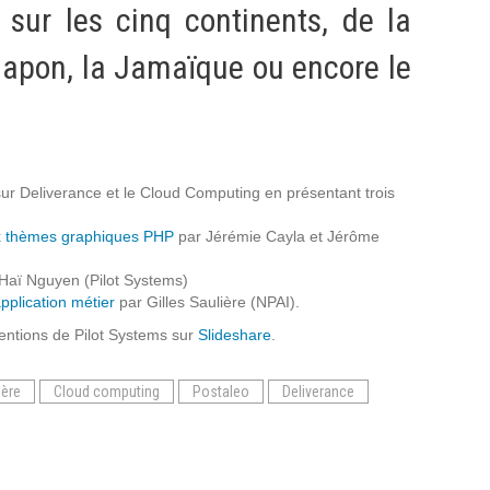
Intranet collectivité
sur les cinq continents, de la
Refonte Web
Japon, la Jamaïque ou encore le
Serveur de messagerie
TMA Intranet
SSO applicatifs métier
CONTACT
sur Deliverance et le Cloud Computing en présentant trois
ux thèmes graphiques PHP
par Jérémie Cayla et Jérôme
Une question ? Nous vous répondrons dans les plus
brefs délais.
Haï Nguyen (Pilot Systems)
pplication métier
par Gilles Saulière (NPAI).
ventions de Pilot Systems sur
NOUS TROUVER
Slideshare
.
RECRUTEMENT
ière
Cloud computing
Postaleo
Deliverance
ACTU