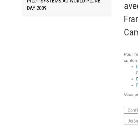
PILOT SYSTEMS AU WORLD PLONE
ave
Formations
DAY 2009
Gestion de contenu
Fra
Mobilité
Cam
Webdesign - UX
DÉMARCHE DEVOPS
Pour l'
confér
MÉTHODOLOGIE AGILE
TRANSFO DIGITALE
Vous p
Des méthodes et des outils pour réussir votre
Conf
transformation digitale
Jérôm
CONCEPTS