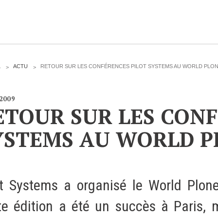
CLOUD
L
ACTU
RETOUR SUR LES CONFÉRENCES PILOT SYSTEMS AU WORLD PLONE
Des solutions Cloud alliant sécurité, évolution et
/2009
pérennité
ETOUR SUR LES CONF
YSTEMS AU WORLD PL
VOTRE CLOUD PRIVÉ INFOGÉRÉ
L’OFFRE CLOUD INFOGÉRÉ
ot Systems a organisé le World Plone
TARIFS D'HÉBERGEMENT
te édition a été un succès à Paris,
INFRASTRUCTURE D'HÉBERGEMENT