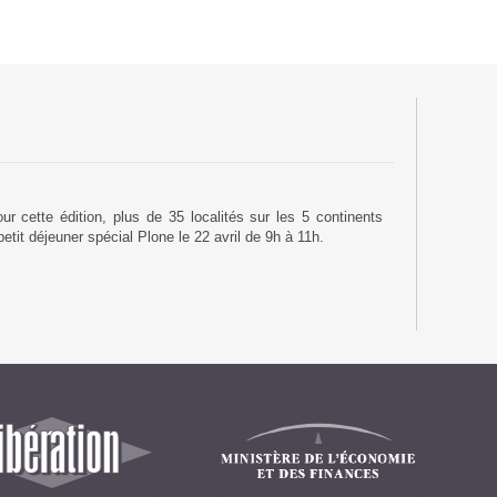
Suivez ici les focus de Pilot Systems sur les
actualités du monde numérique.
ACTU CLOUD
ACTU TRANSFORMATION DIGITALE
 cette édition, plus de 35 localités sur les 5 continents
ACTU PILOT SYSTEMS
tit déjeuner spécial Plone le 22 avril de 9h à 11h.
ACTU COMMUNAUTÉ
EVÉNEMENTS