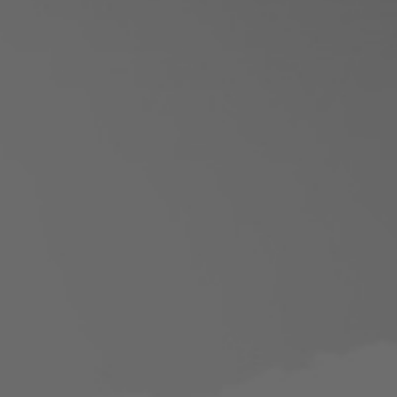
Suivez ici les focus de Pilot Systems sur les
actualités du monde numérique.
ACTU CLOUD
ACTU TRANSFORMATION DIGITALE
ACTU PILOT SYSTEMS
ACTU COMMUNAUTÉ
EVÉNEMENTS