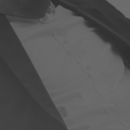
Prestations
Cas d'usages
CLOUD BROKER
Business model
Cloud broker
Prestations
Pour Qui ?
Workshop Cloud
Virtualisation
Support et Assistance
Migration
Formation