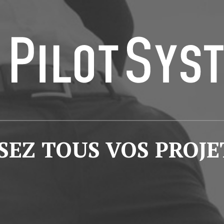
GESTION DE CONTENU
Plone
Zinnia
Wordpress
CLOUD
Chef
SEZ TOUS VOS PROJE
CloudStack
Docker
OpenStack
Puppet
Xen Project