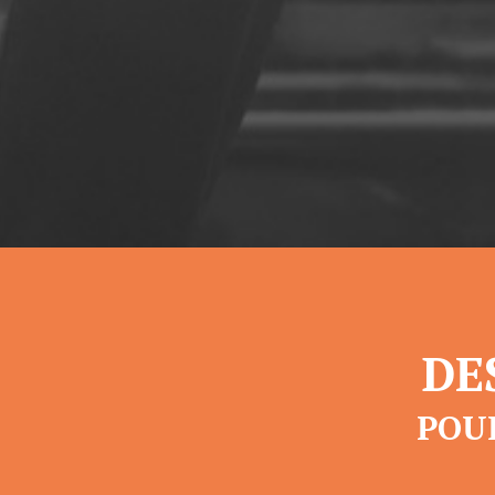
DE
POU