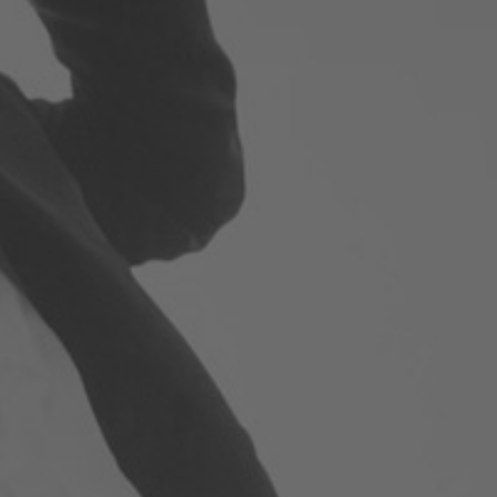
Solutions Collaboratives
EMAILING
GESTION DES TEMPS
TECHNOLOGIES
L'expertise technologique de Pilot Systems en
fonction du contexte de votre projet
PYTHON
Le langage Python
Le framework Django
Le serveur d'applications Zope