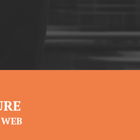
URE
 WEB