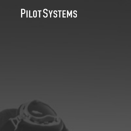
DÉV WEB
Accompagnement personnalisé pour choisir &
déployer des solutions web adaptées à vos projets
PRESTATIONS
Audit
Expression de besoins
Développement d'applications
Optimisations et tunning
Support et Assistance