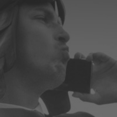
Formations
Gestion de contenu
Mobilité
Webdesign - UX
DÉMARCHE DEVOPS
MÉTHODOLOGIE AGILE
TRANSFO DIGITALE
Des méthodes et des outils pour réussir votre
transformation digitale
CONCEPTS