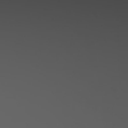
Intranet collectivité
Refonte Web
Serveur de messagerie
TMA Intranet
SSO applicatifs métier
CONTACT
Une question ? Nous vous répondrons dans les plus
brefs délais.
NOUS TROUVER
RECRUTEMENT
ACTU