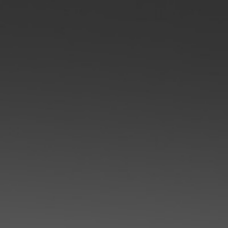
CLOUD
Des solutions Cloud alliant sécurité, évolution et
pérennité
VOTRE CLOUD PRIVÉ INFOGÉRÉ
L’OFFRE CLOUD INFOGÉRÉ
TARIFS D'HÉBERGEMENT
INFRASTRUCTURE D'HÉBERGEMENT