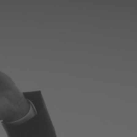
Notre infrastructure DevOps
Services d’hébergement
Politique de sauvegarde
SLA ET GARANTIES DE SERVICES
SOLUTIONS
Découvrez nos solutions pour le web, la collaboration
ou les applicatifs spécifiques
WEB
INTRANET
Réseaux Sociaux d'Entreprise - RSE