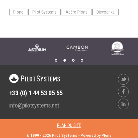
Wordpress
Webdesign - UX
Plone
Pilot Systems
Apéro Plone
Dievochka
CLOUD
DÉMARCHE DEVOPS
Chef
MÉTHODOLOGIE AGILE
CloudStack
Docker
TRANSFO DIGITALE
OpenStack
CONCEPTS
Puppet
Xen Project
Prestations
Cas d'usages
+33 (0) 1 44 53 05 55
RÉFÉRENCES
info@pilotsystems.net
CLOUD BROKER
Application collaborative
eSanté
Business model
PLAN DU SITE
Dév Django eCommerce
Cloud broker
© 1999 -
2026
Pilot Systems - Powered by
Plone