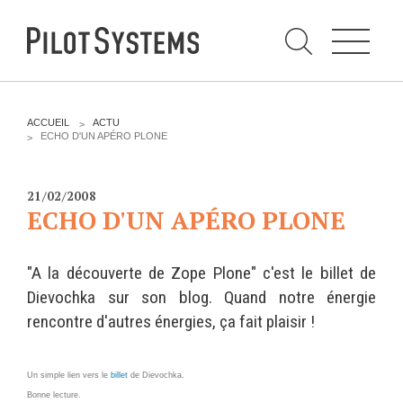
N
a
v
i
g
a
t
i
C
o
h
n
e
DÉV WEB
TECHNOLOGIES
r
V
ACCUEIL
ACTU
c
O
ECHO D'UN APÉRO PLONE
h
U
e
PRESTATIONS
PYTHON
S
r
p
Ê
a
T
Audit
Le langage Python
21/02/2008
r
E
ECHO D'UN APÉRO PLONE
S
Expression de besoins
Le framework Django
I
C
Développement
Le serveur d'applications
I
d'applications
Zope
"A la découverte de Zope Plone" c'est le billet de
:
Optimisations et tunning
Dievochka sur son blog. Quand notre énergie
Support et Assistance
rencontre d'autres énergies, ça fait plaisir !
GESTION DE CONTENU
Formations
Plone
Gestion de contenu
Un simple lien vers le
billet
de Dievochka.
Zinnia
Bonne lecture.
Mobilité