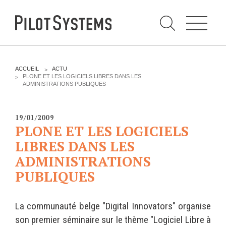
N
a
v
i
g
a
t
i
C
o
h
n
e
DÉV WEB
TECHNOLOGIES
r
V
ACCUEIL
ACTU
c
O
PLONE ET LES LOGICIELS LIBRES DANS LES
h
U
ADMINISTRATIONS PUBLIQUES
e
PRESTATIONS
PYTHON
S
r
p
Ê
a
T
Audit
Le langage Python
r
E
19/01/2009
S
Expression de besoins
Le framework Django
PLONE ET LES LOGICIELS
I
C
Développement
Le serveur d'applications
LIBRES DANS LES
I
d'applications
Zope
ADMINISTRATIONS
:
Optimisations et tunning
PUBLIQUES
Support et Assistance
GESTION DE CONTENU
Formations
Plone
La communauté belge "Digital Innovators" organise
Gestion de contenu
Zinnia
son premier séminaire sur le thème "Logiciel Libre à
Mobilité