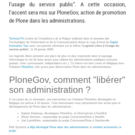
Wordpress
l'usage du service public". A cette occasion,
Webdesign - UX
l'accent sera mis sur PloneGov, action de promotion
de Plone dans les administrations.
CLOUD
DÉMARCHE DEVOPS
Chef
TechnocITé
(centre de Compétence de la Région wallonne dans le domaine des
MÉTHODOLOGIE AGILE
CloudStack
Technologies de l'Information et de la Communication) donne le coup d'envoi du
Digital
Innovators Tour
avec son premier séminaire sur le thème "
Logiciel Libre à l'usage du
service public
", le 29 janvier 2009.
Docker
TRANSFO DIGITALE
Les logiciels libres prennent une place de plus en plus importante dans le paysage
OpenStack
informatique et ont de bons atouts pour séduire les administrations publiques (souvent
gratuits, forte communauté, indépendance etc.). Ce thème est bien connu en Belgique avec
l'initiative
PloneGov
, très active pour démocratiser Plone dans les administrations.
CONCEPTS
Puppet
PloneGov, comment "libérer"
Xen Project
Prestations
son administration ?
Cas d'usages
A l'occasion de ce séminaire, une intervention sur l'initiative PloneGov développée en
RÉFÉRENCES
Belgique est prévue à 10 heures. Trois intervenants vous présenteront leur action pour le
développement de Plone dans les administrations :
CLOUD BROKER
Application collaborative
Gaetan Delannay, développeur PloneGov, et informaticien à EasiWal
Olivier Snickers, responsable du projet CommunesPlone à Seneffe
eSanté
Business model
Joel Lambillotte, responsable du projet CommunesPlone à Sambreville
Pilot Systems
a déjà développé Plone dans des administrations
et
soutient activement ce
Dév Django eCommerce
Cloud broker
projet
.