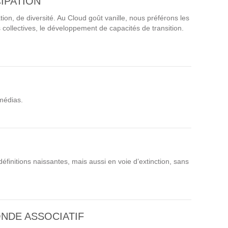
IPATION
Intranet collectivité
Refonte Web
ion, de diversité. Au Cloud goût vanille, nous préférons les
s collectives, le développement de capacités de transition.
Serveur de messagerie
TMA Intranet
SSO applicatifs métier
CONTACT
 médias.
Une question ? Nous vous répondrons dans les plus
brefs délais.
NOUS TROUVER
éfinitions naissantes, mais aussi en voie d’extinction, sans
RECRUTEMENT
ACTU
ONDE ASSOCIATIF