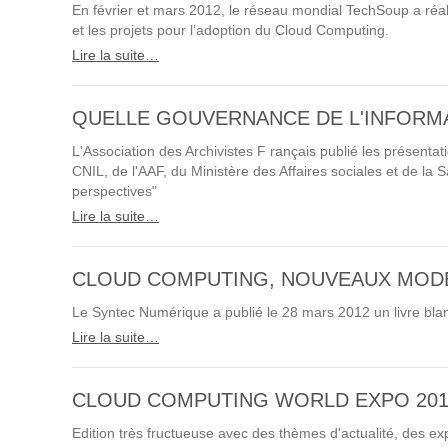
En février et mars 2012, le réseau mondial TechSoup a réa
Prestations
et les projets pour l’adoption du Cloud Computing.
Cas d'usages
Lire la suite…
CLOUD BROKER
QUELLE GOUVERNANCE DE L'INFORMA
L'Association des Archivistes F rançais publié les présentat
Business model
CNIL, de l'AAF, du Ministère des Affaires sociales et de la 
Cloud broker
perspectives"
Prestations
Lire la suite…
Pour Qui ?
Workshop Cloud
CLOUD COMPUTING, NOUVEAUX MODÈ
Virtualisation
Le Syntec Numérique a publié le 28 mars 2012 un livre b
Support et Assistance
Lire la suite…
Migration
Formation
CLOUD COMPUTING WORLD EXPO 201
Edition très fructueuse avec des thèmes d'actualité, des exp