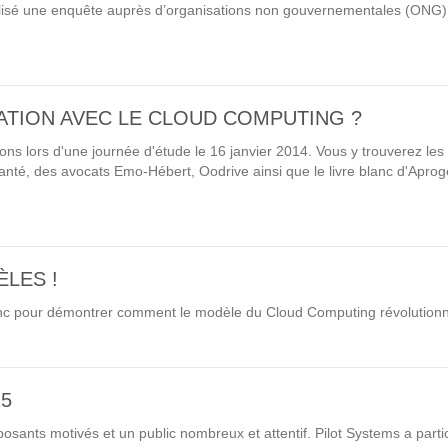
lisé une enquête auprès d’organisations non gouvernementales (ONG) à 
Solutions Collaboratives
EMAILING
TION AVEC LE CLOUD COMPUTING ?
GESTION DES TEMPS
ions lors d'une journée d'étude le 16 janvier 2014. Vous y trouverez le
Santé, des avocats Emo-Hébert, Oodrive ainsi que le livre blanc d'Aproge
TECHNOLOGIES
L'expertise technologique de Pilot Systems en
fonction du contexte de votre projet
LES !
lanc pour démontrer comment le modèle du Cloud Computing révolution
PYTHON
Le langage Python
5
Le framework Django
osants motivés et un public nombreux et attentif. Pilot Systems a parti
Le serveur d'applications Zope