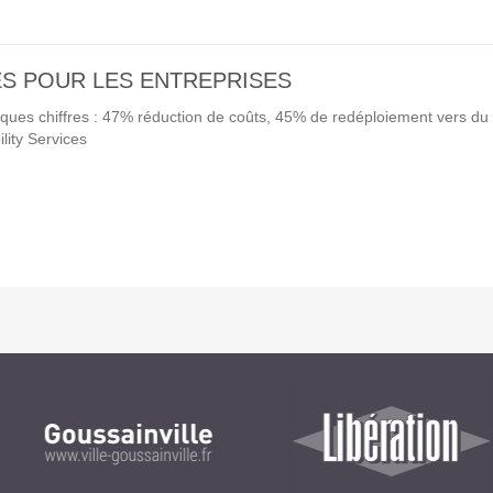
GESTION DE CONTENU
S POUR LES ENTREPRISES
Plone
ques chiffres : 47% réduction de coûts, 45% de redéploiement vers du 
lity Services
Zinnia
Wordpress
CLOUD
Chef
CloudStack
Docker
OpenStack
Puppet
Xen Project