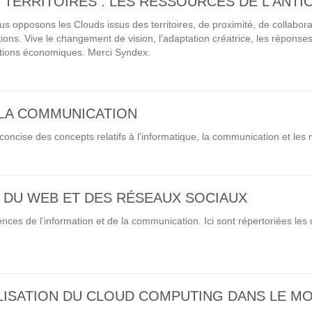
ERRITOIRES : LES RESSOURCES DE L'ANTIC
Notre infrastructure DevOps
s opposons les Clouds issus des territoires, de proximité, de collaborat
Services d’hébergement
ations. Vive le changement de vision, l'adaptation créatrice, les réponse
ations économiques. Merci Syndex.
Politique de sauvegarde
SLA ET GARANTIES DE SERVICES
 LA COMMUNICATION
concise des concepts relatifs à l'informatique, la communication et les
SOLUTIONS
Découvrez nos solutions pour le web, la collaboration
, DU WEB ET DES RÉSEAUX SOCIAUX
ou les applicatifs spécifiques
ces de l’information et de la communication. Ici sont répertoriées les d
WEB
INTRANET
ILISATION DU CLOUD COMPUTING DANS LE M
Réseaux Sociaux d'Entreprise - RSE