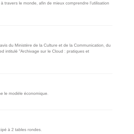
travers le monde, afin de mieux comprendre l’utilisation
Suivez ici les focus de Pilot Systems sur les
actualités du monde numérique.
ACTU CLOUD
s avis du Ministère de la Culture et de la Communication, du
ACTU TRANSFORMATION DIGITALE
d intitulé "Archivage sur le Cloud : pratiques et
ACTU PILOT SYSTEMS
ACTU COMMUNAUTÉ
ne le modèle économique.
EVÉNEMENTS
cipé à 2 tables rondes.