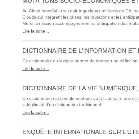
MUTATIONS SOCIO-ÉCONOMIQUES ET T
Formations
Au Cloud mondial - trou noir à quelques milliards de CA, nou
Gestion de contenu
Clouds qui intègrent les crises, les mutations et les anticip
Mobilité
Merci la mission accompagnement et anticipation des mut
Lire la suite…
Webdesign - UX
DICTIONNAIRE DE L'INFORMATION ET
DÉMARCHE DEVOPS
Ce dictionnaire ou lexique permet de donner une définition 
Lire la suite…
MÉTHODOLOGIE AGILE
DICTIONNAIRE DE LA VIE NUMÉRIQUE
TRANSFO DIGITALE
Ce dictionnaire est complémentaire au Dictionnaire des scien
la légitimité d’un dictionnaire traditionnel
Des méthodes et des outils pour réussir votre
Lire la suite…
transformation digitale
CONCEPTS
ENQUÊTE INTERNATIONALE SUR L’UT