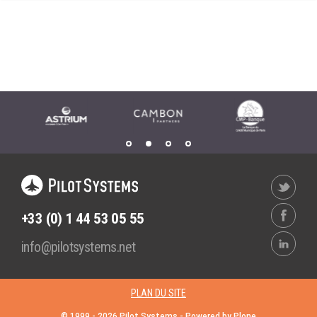
Wordpress
Webdesign - UX
CLOUD
DÉMARCHE DEVOPS
Chef
MÉTHODOLOGIE AGILE
CloudStack
Docker
TRANSFO DIGITALE
OpenStack
CONCEPTS
Puppet
Xen Project
Prestations
Cas d'usages
+33 (0) 1 44 53 05 55
RÉFÉRENCES
info@pilotsystems.net
CLOUD BROKER
Application collaborative
eSanté
Business model
PLAN DU SITE
Dév Django eCommerce
Cloud broker
© 1999 -
2026
Pilot Systems - Powered by
Plone