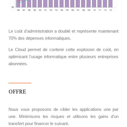
TARIFS D'HÉBERGEMENT
NOUS TROUVER
INFRASTRUCTURE
RECRUTEMENT
D'HÉBERGEMENT
Notre infrastructure DevOps
Le coût d'administration a doublé et représente maintenant
Services d’hébergement
70% des dépenses informatiques.
ACTU
Politique de sauvegarde
Le Cloud permet de contenir cette explosion de coût, en
ACTU CLOUD
optimisant l'usage informatique entre plusieurs entreprises
ACTU TRANSFORMATION
abonnées.
SLA ET GARANTIES DE
DIGITALE
SERVICES
ACTU PILOT SYSTEMS
OFFRE
ACTU COMMUNAUTÉ
SOLUTIONS
WEB
Nous vous proposons de cibler les applications une par
EVÉNEMENTS
INTRANET
une. Minimisons les risques et utilisons les gains d'un
transfert pour financer le suivant.
Réseaux Sociaux d'Entreprise