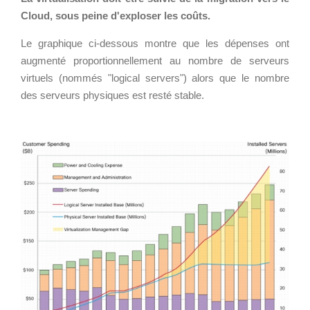
Cloud broker
Cloud, sous peine d'exploser les coûts.
Applications métier
Prestations
Dév Django social
Pour Qui ?
Le graphique ci-dessous montre que les dépenses ont
augmenté proportionnellement au nombre de serveurs
Intranet métier
Workshop Cloud
virtuels (nommés "logical servers") alors que le nombre
TMA Plone
Virtualisation
des serveurs physiques est resté stable.
Dév Django SI
Support et Assistance
Nouveau site Web
Migration
Externalisation Cloud
Formation
Intranet collectivité
Refonte Web
Serveur de messagerie
CLOUD
TMA Intranet
VOTRE CLOUD PRIVÉ
SSO applicatifs métier
INFOGÉRÉ
L’OFFRE CLOUD INFOGÉRÉ
CONTACT