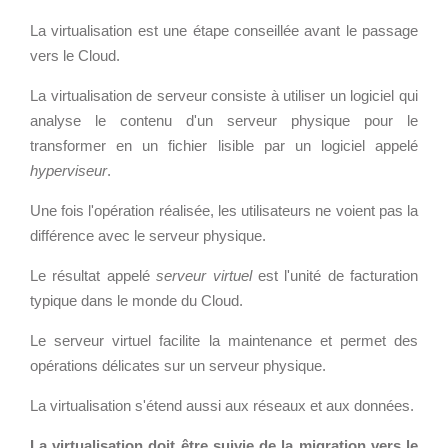
Wordpress
Webdesign - UX
La virtualisation est une étape conseillée avant le passage
vers le Cloud.
CLOUD
DÉMARCHE DEVOPS
La virtualisation de serveur consiste à utiliser un logiciel qui
Chef
analyse le contenu d'un serveur physique pour le
MÉTHODOLOGIE AGILE
CloudStack
transformer en un fichier lisible par un logiciel appelé
hyperviseur
.
Docker
OpenStack
TRANSFO DIGITALE
Une fois l'opération réalisée, les utilisateurs ne voient pas la
Puppet
différence avec le serveur physique.
CONCEPTS
Xen Project
Le résultat appelé
serveur virtuel
est l'unité de facturation
Prestations
typique dans le monde du Cloud.
Cas d'usages
Le serveur virtuel facilite la maintenance et permet des
RÉFÉRENCES
opérations délicates sur un serveur physique.
CLOUD BROKER
Application collaborative
La virtualisation s'étend aussi aux réseaux et aux données.
eSanté
Business model
La virtualisation doit être suivie de la migration vers le
Dév Django eCommerce