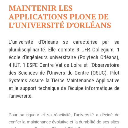
Ê
Wordpress
MAINTENIR LES
T
Webdesign - UX
E
APPLICATIONS PLONE DE
S
I
CLOUD
L’UNIVERSITÉ D’ORLÉANS
C
DÉMARCHE DEVOPS
I
Chef
:
MÉTHODOLOGIE AGILE
CloudStack
L'université d’Orléans se caractérise par sa
pluridisciplinarité. Elle compte 3 UFR Collegium, 1
Docker
école d’ingénieurs universitaire (Polytech Orléans),
OpenStack
TRANSFO DIGITALE
4 IUT, 1 ESPE Centre Val de Loire et l'Observatoire
Puppet
CONCEPTS
des Sciences de l'Univers du Centre (OSUC). Pilot
Xen Project
Systems assure la Tierce Maintenance Applicative
Prestations
et le support technique de l’équipe informatique de
Cas d'usages
l’université.
RÉFÉRENCES
CLOUD BROKER
Application collaborative
Pour sa rigueur et sa réactivité, l’université a décidé de
eSanté
Business model
confier la maintenance évolutive et la durabilité de ses sites
Dév Django eCommerce