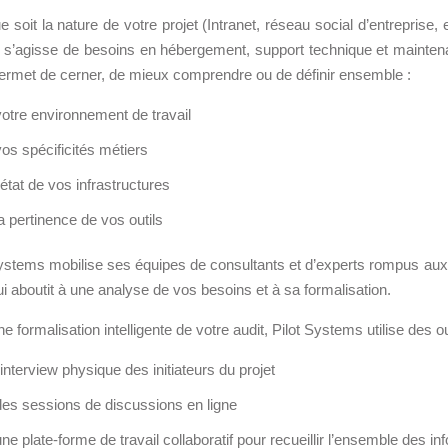
Notre infrastructure DevOps
 soit la nature de votre projet (Intranet, réseau social d’entreprise, 
l s’agisse de besoins en hébergement, support technique et maintenan
Services d’hébergement
ermet de cerner, de mieux comprendre ou de définir ensemble :
Politique de sauvegarde
votre environnement de travail
vos spécificités métiers
SLA ET GARANTIES DE SERVICES
l’état de vos infrastructures
la pertinence de vos outils
SOLUTIONS
Systems mobilise ses équipes de consultants et d’experts rompus aux 
qui aboutit à une analyse de vos besoins et à sa formalisation.
Découvrez nos solutions pour le web, la collaboration
ou les applicatifs spécifiques
e formalisation intelligente de votre audit, Pilot Systems utilise des out
l'interview physique des initiateurs du projet
WEB
des sessions de discussions en ligne
INTRANET
une plate-forme de travail collaboratif pour recueillir l’ensemble des in