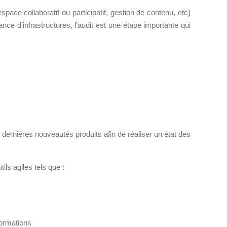
Intranet collectivité
espace collaboratif ou participatif, gestion de contenu, etc)
Refonte Web
ce d’infrastructures, l’audit est une étape importante qui
Serveur de messagerie
TMA Intranet
SSO applicatifs métier
CONTACT
Une question ? Nous vous répondrons dans les plus
dernières nouveautés produits afin de réaliser un état des
brefs délais.
ils agiles tels que :
NOUS TROUVER
RECRUTEMENT
formations