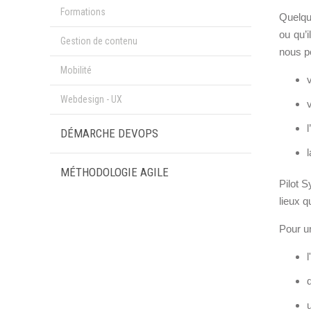
Formations
Formations
Quelque
ou qu’i
Gestion de contenu
Gestion de contenu
nous p
Mobilité
Mobilité
Webdesign - UX
Webdesign - UX
DÉMARCHE DEVOPS
DÉMARCHE DEVOPS
MÉTHODOLOGIE AGILE
MÉTHODOLOGIE AGILE
Pilot 
lieux 
TRANSFO DIGITALE
Pour un
Des méthodes et des outils pour réussir votre
transformation digitale