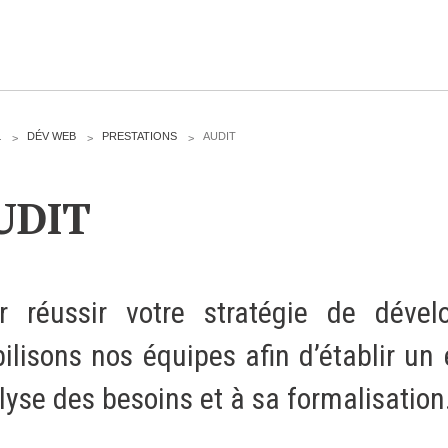
CLOUD
L
DÉV WEB
PRESTATIONS
AUDIT
Des solutions Cloud alliant sécurité, évolution et
UDIT
pérennité
VOTRE CLOUD PRIVÉ INFOGÉRÉ
r réussir votre stratégie de dével
L’OFFRE CLOUD INFOGÉRÉ
ilisons nos équipes afin d’établir un 
TARIFS D'HÉBERGEMENT
lyse des besoins et à sa formalisation
INFRASTRUCTURE D'HÉBERGEMENT