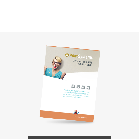
Réseaux Sociaux d'Entreprise - RSE
Solutions Collaboratives
EMAILING
GESTION DES TEMPS
TECHNOLOGIES
L'expertise technologique de Pilot Systems en
fonction du contexte de votre projet
PYTHON
Le langage Python