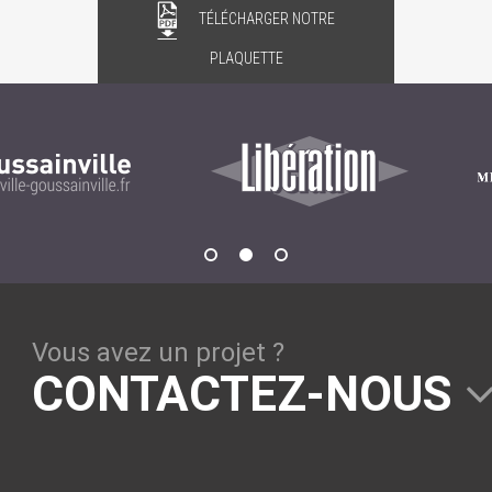
Le framework Django
TÉLÉCHARGER NOTRE
Le serveur d'applications Zope
PLAQUETTE
GESTION DE CONTENU
Plone
Zinnia
Wordpress
CLOUD
Vous avez un projet ?
Chef
CONTACTEZ-NOUS
CloudStack
Docker
OpenStack
Puppet