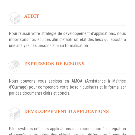
Applications métier
Prestations
Dév Django social
Pour Qui ?
AUDIT
Intranet métier
Workshop Cloud
TMA Plone
Virtualisation
Pour réussir votre stratégie de développement d’applications, nous
Dév Django SI
Support et Assistance
mobilisons nos équipes afin d’établir un état des lieux qui aboutit à
une analyse des besoins et à sa formalisation.
Nouveau site Web
Migration
Externalisation Cloud
Formation
EXPRESSION DE BESOINS
Intranet collectivité
Refonte Web
CLOUD
Nous pouvons vous assister en AMOA (Assistance à Maîtrise
Serveur de messagerie
d'Ouvrage) pour comprendre votre besoin business et le formaliser
TMA Intranet
par des documents clairs et concis.
VOTRE CLOUD PRIVÉ
INFOGÉRÉ
SSO applicatifs métier
DÉVELOPPEMENT D'APPLICATIONS
L’OFFRE CLOUD INFOGÉRÉ
CONTACT
TARIFS D'HÉBERGEMENT
Pilot systems crée des applications de la conception à l’intégration
NOUS TROUVER
et jusqu’à la formation des utilisateurs. Les différentes étapes du