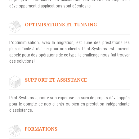
INFRASTRUCTURE
développement d’applications sont décrites ici.
RECRUTEMENT
D'HÉBERGEMENT
Notre infrastructure DevOps
ACTU
OPTIMISATIONS ET TUNNING
Services d’hébergement
ACTU CLOUD
Politique de sauvegarde
L'optimimisation, avec la migration, est l'une des prestations les
plus difficile à réaliser pour nos clients. Pilot Systems est souvent
ACTU TRANSFORMATION
appelé pour des opérations de ce type, le challenge nous fait trouver
DIGITALE
SLA ET GARANTIES DE
des solutions !
SERVICES
ACTU PILOT SYSTEMS
SUPPORT ET ASSISTANCE
ACTU COMMUNAUTÉ
SOLUTIONS
WEB
EVÉNEMENTS
Pilot Systems apporte son expertise en suivi de projets développés
pour le compte de nos clients ou bien en prestation indépendante
INTRANET
d'assistance.
Réseaux Sociaux d'Entreprise
- RSE
FORMATIONS
Solutions Collaboratives