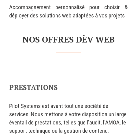
C
Wordpress
Accompagnement personnalisé pour choisir &
I
Webdesign - UX
déployer des solutions web adaptées à vos projets
:
CLOUD
DÉMARCHE DEVOPS
Chef
NOS OFFRES DÈV WEB
MÉTHODOLOGIE AGILE
CloudStack
Docker
TRANSFO DIGITALE
OpenStack
CONCEPTS
Puppet
Xen Project
Prestations
PRESTATIONS
Cas d'usages
RÉFÉRENCES
Pilot Systems est avant tout une société de
CLOUD BROKER
services. Nous mettons à votre disposition un large
Application collaborative
eSanté
éventail de prestations, telles que l'audit, l'AMOA, le
Business model
support technique ou la gestion de contenu.
Dév Django eCommerce
Cloud broker