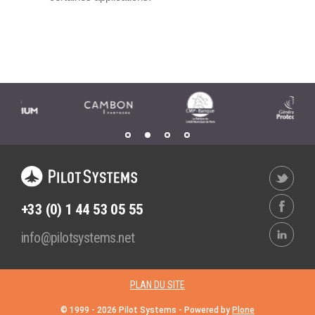
TARIFS D'HÉBERGEMENT
NOUS TROUVER
INFRASTRUCTURE
RECRUTEMENT
D'HÉBERGEMENT
Notre infrastructure DevOps
Services d’hébergement
ACTU
Politique de sauvegarde
ACTU CLOUD
ACTU TRANSFORMATION
SLA ET GARANTIES DE
DIGITALE
SERVICES
ACTU PILOT SYSTEMS
+33 (0) 1 44 53 05 55
ACTU COMMUNAUTÉ
SOLUTIONS
info@pilotsystems.net
WEB
EVÉNEMENTS
INTRANET
PLAN DU SITE
Réseaux Sociaux d'Entreprise
© 1999 -
2026
Pilot Systems - Powered by
Plone