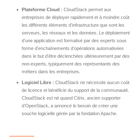
Wordpress
Webdesign - UX
Plateforme Cloud :
CloudStack permet aux
entreprises de déployer rapidement et à moindre coût
CLOUD
les différents éléments d'infrastructure que sont les
DÉMARCHE DEVOPS
serveurs, les réseaux et les données. Le déploiement
Chef
d'une application est formalisé par des experts sous
MÉTHODOLOGIE AGILE
CloudStack
forme d'enchaînements d'opérations automatisées
Docker
dans le but d'être déclenchées ultérieurement par des
OpenStack
non-experts, typiquement des représentants des
TRANSFO DIGITALE
métiers dans les entreprises.
Puppet
CONCEPTS
Xen Project
Logiciel Libre :
CloudStack ne nécessite aucun coût
Prestations
de licence et bénéficie du support de la communauté.
CloudStack est né quand Citrix, ancien supporter
Cas d'usages
d'OpenStack, a annoncé le besoin de créer une
RÉFÉRENCES
souche logicielle gérée par la fondation Apache.
CLOUD BROKER
Application collaborative
eSanté
Business model
Dév Django eCommerce