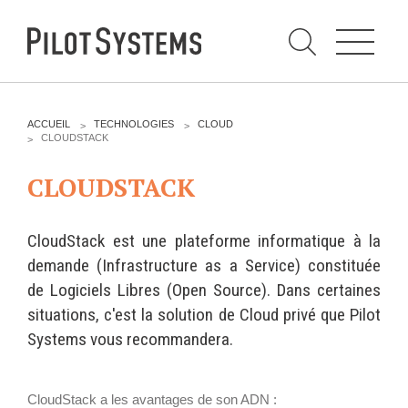
N
a
v
i
g
a
t
i
C
o
h
n
e
DÉV WEB
TECHNOLOGIES
r
V
ACCUEIL
TECHNOLOGIES
CLOUD
c
O
CLOUDSTACK
h
U
e
PRESTATIONS
PYTHON
S
r
p
CLOUDSTACK
Ê
a
T
Audit
Le langage Python
r
E
S
Expression de besoins
Le framework Django
I
CloudStack est une plateforme informatique à la
C
Développement
Le serveur d'applications
I
demande (Infrastructure as a Service) constituée
d'applications
Zope
de Logiciels Libres (Open Source). Dans certaines
:
Optimisations et tunning
situations, c'est la solution de Cloud privé que Pilot
Support et Assistance
GESTION DE CONTENU
Systems vous recommandera.
Formations
Plone
Gestion de contenu
Zinnia
CloudStack a les avantages de son ADN :
Mobilité