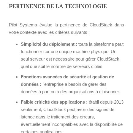
Cloud broker
PERTINENCE DE LA TECHNOLOGIE
Applications métier
Prestations
Dév Django social
Pour Qui ?
Pilot Systems évalue la pertinence de CloudStack dans
Intranet métier
Workshop Cloud
votre contexte avec les critères suivants :
TMA Plone
Virtualisation
Simplicité du déploiement :
Dév Django SI
toute la plateforme peut
Support et Assistance
fonctionner sur une unique machine physique. Un
Nouveau site Web
Migration
seul serveur est nécessaire pour gérer CloudStack,
Externalisation Cloud
Formation
quel que soit le nombre de serveurs cibles.
Intranet collectivité
Fonctions avancées de sécurité et gestion de
Refonte Web
données :
l'entreprise a besoin de gérer des
Serveur de messagerie
CLOUD
données à part ou à des organisations à cloisonner.
TMA Intranet
Faible criticité des applications :
établi depuis 2013
VOTRE CLOUD PRIVÉ
SSO applicatifs métier
seulement, CloudStack peut avoir des signes de
INFOGÉRÉ
latence dans le traitement des erreurs,
L’OFFRE CLOUD INFOGÉRÉ
éventuellement incompatibles avec la disponibilité de
CONTACT
certaines applications.