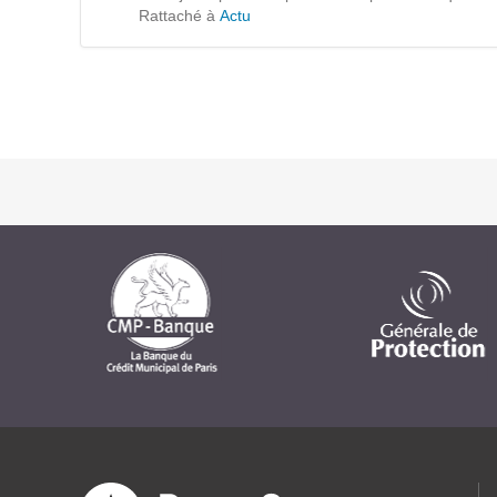
Formations
Rattaché à
Actu
Gestion de contenu
Mobilité
Webdesign - UX
DÉMARCHE DEVOPS
MÉTHODOLOGIE AGILE
TRANSFO DIGITALE
Des méthodes et des outils pour réussir votre
transformation digitale
CONCEPTS