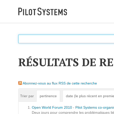
DÉV WEB
Accompagnement personnalisé pour choisir &
déployer des solutions web adaptées à vos projets
RÉSULTATS DE R
PRESTATIONS
Audit
Abonnez-vous au flux RSS de cette recherche
Expression de besoins
Développement d'applications
Trier par
pertinence
date (le plus récent en premie
Optimisations et tunning
Open World Forum 2010 - Pilot Systems co-organi
Support et Assistance
Deux jours pour comprendre les problématiques liés 