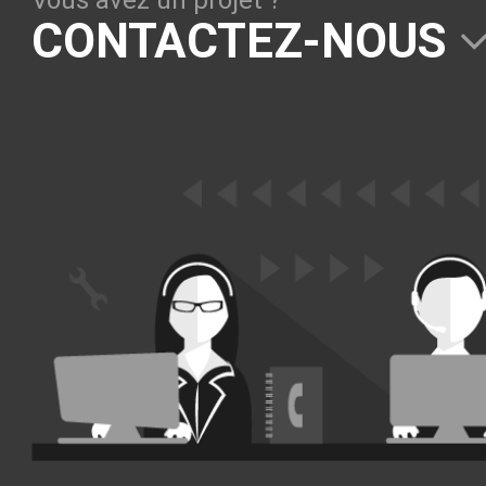
Vous avez un projet ?
Solutions Collaboratives
CONTACTEZ-NOUS
EMAILING
GESTION DES TEMPS
TECHNOLOGIES
L'expertise technologique de Pilot Systems en
fonction du contexte de votre projet
PYTHON
Le langage Python
Le framework Django
Le serveur d'applications Zope