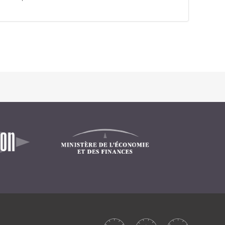
Intranet collectivité
Refonte Web
Serveur de messagerie
TMA Intranet
SSO applicatifs métier
CONTACT
Une question ? Nous vous répondrons dans les plus
brefs délais.
NOUS TROUVER
RECRUTEMENT
ACTU