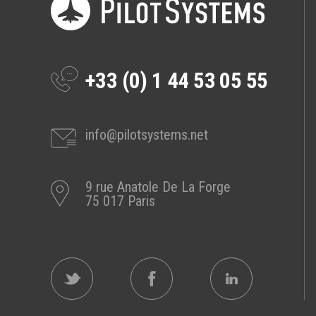
Prestations
Cas d'usages
+33 (0) 1 44 53 05 55
CLOUD BROKER
Business model
Cloud broker
info@pilotsystems.net
Prestations
Pour Qui ?
9 rue Anatole De La Forge
Workshop Cloud
75 017 Paris
Virtualisation
Support et Assistance
Migration
Formation