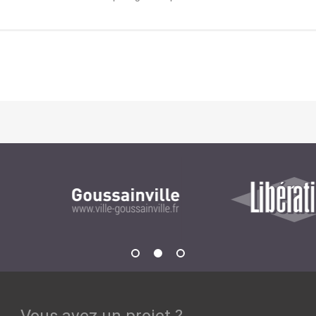
Notre infrastructure DevOps
Services d’hébergement
Politique de sauvegarde
SLA ET GARANTIES DE SERVICES
SOLUTIONS
Découvrez nos solutions pour le web, la collaboration
ou les applicatifs spécifiques
WEB
INTRANET
Réseaux Sociaux d'Entreprise - RSE