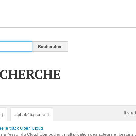
CLOUD
Des solutions Cloud alliant sécurité, évolution et
pérennité
ECHERCHE
VOTRE CLOUD PRIVÉ INFOGÉRÉ
L’OFFRE CLOUD INFOGÉRÉ
TARIFS D'HÉBERGEMENT
Il y a
r)
alphabétiquement
INFRASTRUCTURE D'HÉBERGEMENT
se le track Open Cloud
à l’essor du Cloud Computing : multiplication des acteurs et besoins d’