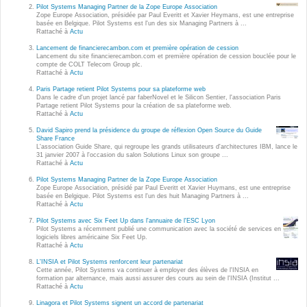
Wordpress
Pilot Systems Managing Partner de la Zope Europe Association
Zope Europe Association, présidée par Paul Everitt et Xavier Heymans, est une entreprise
Webdesign - UX
basée en Belgique. Pilot Systems est l'un des six Managing Partners à ...
Rattaché à
Actu
Lancement de financierecambon.com et première opération de cession
CLOUD
Lancement du site financierecambon.com et première opération de cession bouclée pour le
DÉMARCHE DEVOPS
compte de COLT Telecom Group plc.
Rattaché à
Actu
Chef
MÉTHODOLOGIE AGILE
Paris Partage retient Pilot Systems pour sa plateforme web
CloudStack
Dans le cadre d'un projet lancé par faberNovel et le Silicon Sentier, l'association Paris
Partage retient Pilot Systems pour la création de sa plateforme web.
Rattaché à
Actu
Docker
TRANSFO DIGITALE
David Sapiro prend la présidence du groupe de réflexion Open Source du Guide
OpenStack
Share France
L'association Guide Share, qui regroupe les grands utilisateurs d'architectures IBM, lance le
CONCEPTS
31 janvier 2007 à l'occasion du salon Solutions Linux son groupe ...
Puppet
Rattaché à
Actu
Xen Project
Pilot Systems Managing Partner de la Zope Europe Association
Prestations
Zope Europe Association, présidé par Paul Everitt et Xavier Huymans, est une entreprise
basée en Belgique. Pilot Systems est l'un des huit Managing Partners à ...
Cas d'usages
Rattaché à
Actu
Pilot Systems avec Six Feet Up dans l'annuaire de l'ESC Lyon
Pilot Systems a récemment publié une communication avec la société de services en
RÉFÉRENCES
logiciels libres américaine Six Feet Up.
CLOUD BROKER
Rattaché à
Actu
Application collaborative
L'INSIA et Pilot Systems renforcent leur partenariat
eSanté
Cette année, Pilot Systems va continuer à employer des élèves de l'INSIA en
Business model
formation par alternance, mais aussi assurer des cours au sein de l'INSIA (Institut ...
Rattaché à
Actu
Dév Django eCommerce
Cloud broker
Linagora et Pilot Systems signent un accord de partenariat