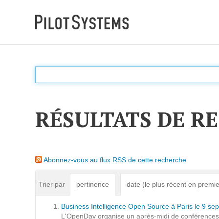
DÉV WEB
Accompagnement personnalisé pour choisir &
déployer des solutions web adaptées à vos projets
RÉSULTATS DE R
PRESTATIONS
Audit
Abonnez-vous au flux RSS de cette recherche
Expression de besoins
Développement d'applications
Trier par
pertinence
date (le plus récent en premie
Optimisations et tunning
Business Intelligence Open Source à Paris le 9 s
Support et Assistance
L'OpenDay organise un après-midi de conférences a