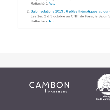
Formations
Rattaché à
Actu
Gestion de contenu
Salon solutions 2013 : 6 pôles thématiques autou
Les 1er, 2 & 3 octobre au CNIT de Paris, le Salon S
Mobilité
Rattaché à
Actu
Webdesign - UX
DÉMARCHE DEVOPS
MÉTHODOLOGIE AGILE
TRANSFO DIGITALE
Des méthodes et des outils pour réussir votre
transformation digitale
CONCEPTS