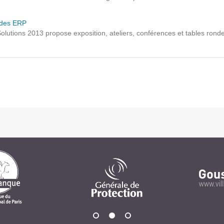
Notre infrastructure DevOps
r des ERP
Services d’hébergement
olutions 2013 propose exposition, ateliers, conférences et tables rond
Politique de sauvegarde
SLA ET GARANTIES DE SERVICES
SOLUTIONS
Découvrez nos solutions pour le web, la collaboration
ou les applicatifs spécifiques
WEB
INTRANET
Réseaux Sociaux d'Entreprise - RSE