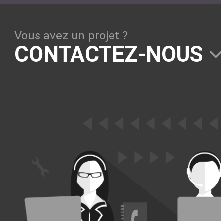
Solutions Collaboratives
Vous avez un projet ?
EMAILING
CONTACTEZ-NOUS
GESTION DES TEMPS
TECHNOLOGIES
L'expertise technologique de Pilot Systems en
fonction du contexte de votre projet
PYTHON
Le langage Python
Le framework Django
Le serveur d'applications Zope