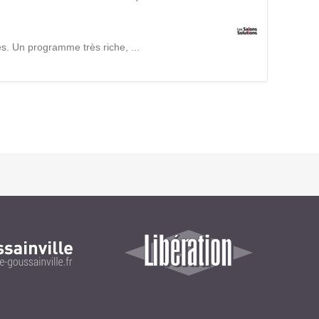
Intranet collectivité
Refonte Web
Serveur de messagerie
es. Un programme très riche, ...
TMA Intranet
SSO applicatifs métier
CONTACT
Une question ? Nous vous répondrons dans les plus
brefs délais.
NOUS TROUVER
RECRUTEMENT
ACTU