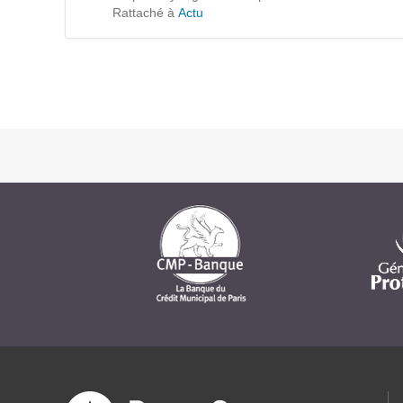
Formations
Rattaché à
Actu
Gestion de contenu
Mobilité
Webdesign - UX
DÉMARCHE DEVOPS
MÉTHODOLOGIE AGILE
TRANSFO DIGITALE
Des méthodes et des outils pour réussir votre
transformation digitale
CONCEPTS