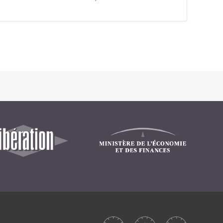
Intranet collectivité
Refonte Web
Serveur de messagerie
TMA Intranet
SSO applicatifs métier
CONTACT
Une question ? Nous vous répondrons dans les plus
brefs délais.
NOUS TROUVER
RECRUTEMENT
ACTU