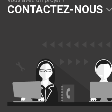
Vous avez un projet ?
Solutions Collaboratives
CONTACTEZ-NOUS
EMAILING
GESTION DES TEMPS
TECHNOLOGIES
L'expertise technologique de Pilot Systems en
fonction du contexte de votre projet
PYTHON
Le langage Python
Le framework Django
Le serveur d'applications Zope