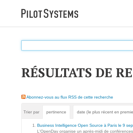
DÉV WEB
Accompagnement personnalisé pour choisir &
déployer des solutions web adaptées à vos projets
RÉSULTATS DE R
PRESTATIONS
Audit
Abonnez-vous au flux RSS de cette recherche
Expression de besoins
Développement d'applications
Trier par
pertinence
date (le plus récent en premie
Optimisations et tunning
Business Intelligence Open Source à Paris le 9 s
Support et Assistance
L'OpenDay organise un après-midi de conférences a