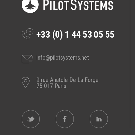
Prestations
Cas d'usages
+33 (0) 1 44 53 05 55
CLOUD BROKER
Business model
Cloud broker
info@pilotsystems.net
Prestations
Pour Qui ?
9 rue Anatole De La Forge
Workshop Cloud
75 017 Paris
Virtualisation
Support et Assistance
Migration
Formation