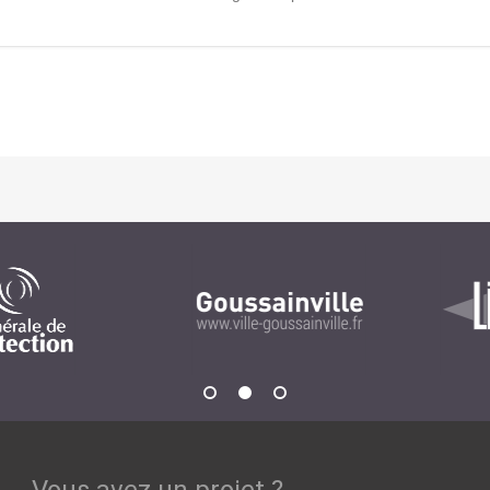
Notre infrastructure DevOps
Services d’hébergement
Politique de sauvegarde
SLA ET GARANTIES DE SERVICES
SOLUTIONS
Découvrez nos solutions pour le web, la collaboration
ou les applicatifs spécifiques
WEB
INTRANET
Réseaux Sociaux d'Entreprise - RSE