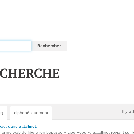
CLOUD
Des solutions Cloud alliant sécurité, évolution et
pérennité
ECHERCHE
VOTRE CLOUD PRIVÉ INFOGÉRÉ
L’OFFRE CLOUD INFOGÉRÉ
TARIFS D'HÉBERGEMENT
Il y a
r)
alphabétiquement
INFRASTRUCTURE D'HÉBERGEMENT
od, dans Satellinet.
eforme web de libération baptisée « Libé Food », Satellinet revient sur l