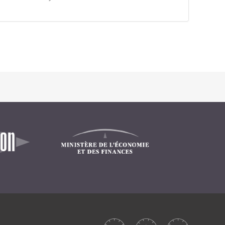
Intranet collectivité
Refonte Web
Serveur de messagerie
TMA Intranet
SSO applicatifs métier
CONTACT
Une question ? Nous vous répondrons dans les plus
brefs délais.
NOUS TROUVER
RECRUTEMENT
ACTU