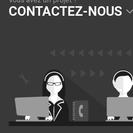
Vous avez un projet ?
Solutions Collaboratives
CONTACTEZ-NOUS
EMAILING
GESTION DES TEMPS
TECHNOLOGIES
L'expertise technologique de Pilot Systems en
fonction du contexte de votre projet
PYTHON
Le langage Python
Le framework Django
Le serveur d'applications Zope