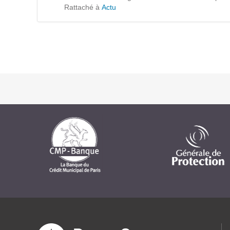
Formations
Rattaché à
Actu
Gestion de contenu
Mobilité
Webdesign - UX
DÉMARCHE DEVOPS
MÉTHODOLOGIE AGILE
TRANSFO DIGITALE
Des méthodes et des outils pour réussir votre
transformation digitale
CONCEPTS