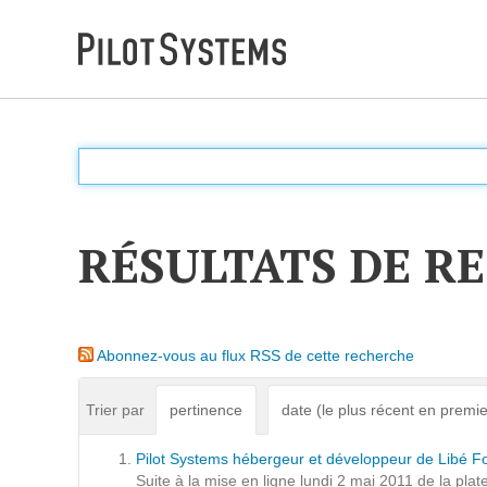
DÉV WEB
Accompagnement personnalisé pour choisir &
déployer des solutions web adaptées à vos projets
RÉSULTATS DE R
PRESTATIONS
Audit
Abonnez-vous au flux RSS de cette recherche
Expression de besoins
Développement d'applications
Trier par
pertinence
date (le plus récent en premie
Optimisations et tunning
Pilot Systems hébergeur et développeur de Libé Fo
Support et Assistance
Suite à la mise en ligne lundi 2 mai 2011 de la plat