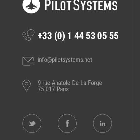
Prestations
Cas d'usages
+33 (0) 1 44 53 05 55
CLOUD BROKER
Business model
Cloud broker
info@pilotsystems.net
Prestations
Pour Qui ?
9 rue Anatole De La Forge
Workshop Cloud
75 017 Paris
Virtualisation
Support et Assistance
Migration
Formation