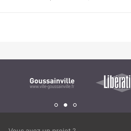
Notre infrastructure DevOps
Services d’hébergement
Politique de sauvegarde
SLA ET GARANTIES DE SERVICES
SOLUTIONS
Découvrez nos solutions pour le web, la collaboration
ou les applicatifs spécifiques
WEB
INTRANET
Réseaux Sociaux d'Entreprise - RSE