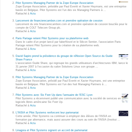
Wordpress
Pilot Systems Managing Partner de la Zope Europe Association
Zope Europe Association, présidée par Paul Everitt et Xavier Heymans, est une entreprise
Webdesign - UX
basée en Belgique. Pilot Systems est l'un des six Managing Partners à ...
Rattaché à
Actu
Lancement de financierecambon.com et première opération de cession
CLOUD
Lancement du site financierecambon.com et première opération de cession bouclée pour le
DÉMARCHE DEVOPS
compte de COLT Telecom Group plc.
Rattaché à
Actu
Chef
MÉTHODOLOGIE AGILE
Paris Partage retient Pilot Systems pour sa plateforme web
CloudStack
Dans le cadre d'un projet lancé par faberNovel et le Silicon Sentier, l'association Paris
Partage retient Pilot Systems pour la création de sa plateforme web.
Rattaché à
Actu
Docker
TRANSFO DIGITALE
David Sapiro prend la présidence du groupe de réflexion Open Source du Guide
OpenStack
Share France
L'association Guide Share, qui regroupe les grands utilisateurs d'architectures IBM, lance le
CONCEPTS
31 janvier 2007 à l'occasion du salon Solutions Linux son groupe ...
Puppet
Rattaché à
Actu
Xen Project
Pilot Systems Managing Partner de la Zope Europe Association
Prestations
Zope Europe Association, présidé par Paul Everitt et Xavier Huymans, est une entreprise
basée en Belgique. Pilot Systems est l'un des huit Managing Partners à ...
Cas d'usages
Rattaché à
Actu
Pilot Systems avec Six Feet Up dans l'annuaire de l'ESC Lyon
Pilot Systems a récemment publié une communication avec la société de services en
RÉFÉRENCES
logiciels libres américaine Six Feet Up.
CLOUD BROKER
Rattaché à
Actu
Application collaborative
L'INSIA et Pilot Systems renforcent leur partenariat
eSanté
Cette année, Pilot Systems va continuer à employer des élèves de l'INSIA en
Business model
formation par alternance, mais aussi assurer des cours au sein de l'INSIA (Institut ...
Rattaché à
Actu
Dév Django eCommerce
Cloud broker
Linagora et Pilot Systems signent un accord de partenariat