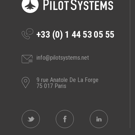
Prestations
Cas d'usages
+33 (0) 1 44 53 05 55
CLOUD BROKER
Business model
Cloud broker
info@pilotsystems.net
Prestations
Pour Qui ?
9 rue Anatole De La Forge
Workshop Cloud
75 017 Paris
Virtualisation
Support et Assistance
Migration
Formation