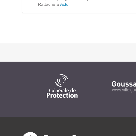
Formations
Rattaché à
Actu
Gestion de contenu
Mobilité
Webdesign - UX
DÉMARCHE DEVOPS
MÉTHODOLOGIE AGILE
TRANSFO DIGITALE
Des méthodes et des outils pour réussir votre
transformation digitale
CONCEPTS