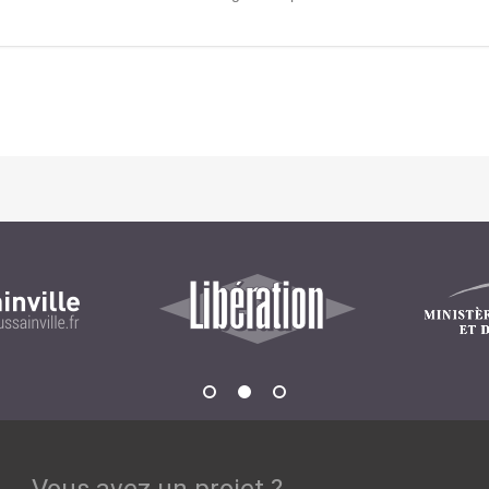
Notre infrastructure DevOps
Services d’hébergement
Politique de sauvegarde
SLA ET GARANTIES DE SERVICES
SOLUTIONS
Découvrez nos solutions pour le web, la collaboration
ou les applicatifs spécifiques
WEB
INTRANET
Réseaux Sociaux d'Entreprise - RSE