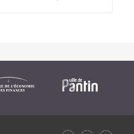
Intranet collectivité
Refonte Web
Serveur de messagerie
TMA Intranet
SSO applicatifs métier
CONTACT
Une question ? Nous vous répondrons dans les plus
brefs délais.
NOUS TROUVER
RECRUTEMENT
ACTU