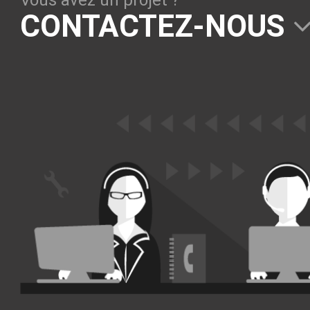
Vous avez un projet ?
Solutions Collaboratives
CONTACTEZ-NOUS
EMAILING
GESTION DES TEMPS
TECHNOLOGIES
L'expertise technologique de Pilot Systems en
fonction du contexte de votre projet
PYTHON
Le langage Python
Le framework Django
Le serveur d'applications Zope