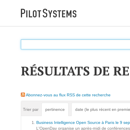
DÉV WEB
Accompagnement personnalisé pour choisir &
déployer des solutions web adaptées à vos projets
RÉSULTATS DE R
PRESTATIONS
Audit
Abonnez-vous au flux RSS de cette recherche
Expression de besoins
Développement d'applications
Trier par
pertinence
date (le plus récent en premie
Optimisations et tunning
Business Intelligence Open Source à Paris le 9 s
Support et Assistance
L'OpenDay organise un après-midi de conférences a