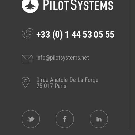
Prestations
Cas d'usages
+33 (0) 1 44 53 05 55
CLOUD BROKER
Business model
Cloud broker
info@pilotsystems.net
Prestations
Pour Qui ?
9 rue Anatole De La Forge
Workshop Cloud
75 017 Paris
Virtualisation
Support et Assistance
Migration
Formation