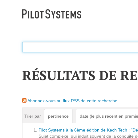
DÉV WEB
Accompagnement personnalisé pour choisir &
déployer des solutions web adaptées à vos projets
RÉSULTATS DE R
PRESTATIONS
Audit
Abonnez-vous au flux RSS de cette recherche
Expression de besoins
Développement d'applications
Trier par
pertinence
date (le plus récent en premie
Optimisations et tunning
Pilot Systems à la 6ème édition de Kech Tech : "D
Support et Assistance
Sujet complexe, qui induit souvent de la conduite 