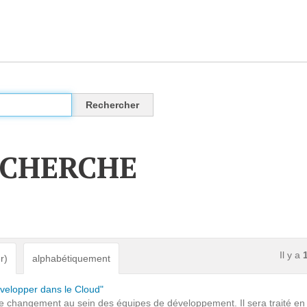
CLOUD
Des solutions Cloud alliant sécurité, évolution et
pérennité
ECHERCHE
VOTRE CLOUD PRIVÉ INFOGÉRÉ
L’OFFRE CLOUD INFOGÉRÉ
TARIFS D'HÉBERGEMENT
Il y a
r)
alphabétiquement
INFRASTRUCTURE D'HÉBERGEMENT
évelopper dans le Cloud"
de changement au sein des équipes de développement. Il sera traité en 