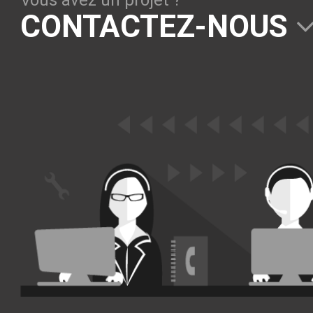
Vous avez un projet ?
Solutions Collaboratives
CONTACTEZ-NOUS
EMAILING
GESTION DES TEMPS
TECHNOLOGIES
L'expertise technologique de Pilot Systems en
fonction du contexte de votre projet
PYTHON
Le langage Python
Le framework Django
Le serveur d'applications Zope