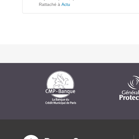
Formations
Rattaché à
Actu
Gestion de contenu
Mobilité
Webdesign - UX
DÉMARCHE DEVOPS
MÉTHODOLOGIE AGILE
TRANSFO DIGITALE
Des méthodes et des outils pour réussir votre
transformation digitale
CONCEPTS