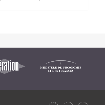
Intranet collectivité
Refonte Web
Serveur de messagerie
TMA Intranet
SSO applicatifs métier
CONTACT
Une question ? Nous vous répondrons dans les plus
brefs délais.
NOUS TROUVER
RECRUTEMENT
ACTU