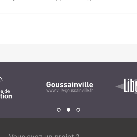
Notre infrastructure DevOps
Services d’hébergement
Politique de sauvegarde
SLA ET GARANTIES DE SERVICES
SOLUTIONS
Découvrez nos solutions pour le web, la collaboration
ou les applicatifs spécifiques
WEB
INTRANET
Réseaux Sociaux d'Entreprise - RSE