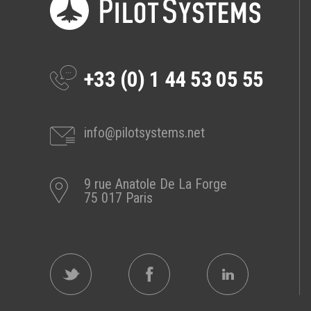
Prestations
Cas d'usages
+33 (0) 1 44 53 05 55
CLOUD BROKER
Business model
Cloud broker
info@pilotsystems.net
Prestations
Pour Qui ?
9 rue Anatole De La Forge
Workshop Cloud
75 017 Paris
Virtualisation
Support et Assistance
Migration
Formation