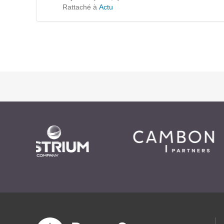
Formations
Rattaché à
Actu
Gestion de contenu
Mobilité
Webdesign - UX
DÉMARCHE DEVOPS
MÉTHODOLOGIE AGILE
TRANSFO DIGITALE
Des méthodes et des outils pour réussir votre
transformation digitale
CONCEPTS