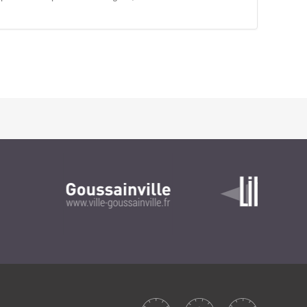
Intranet collectivité
Refonte Web
Serveur de messagerie
TMA Intranet
SSO applicatifs métier
CONTACT
Une question ? Nous vous répondrons dans les plus
brefs délais.
NOUS TROUVER
RECRUTEMENT
ACTU