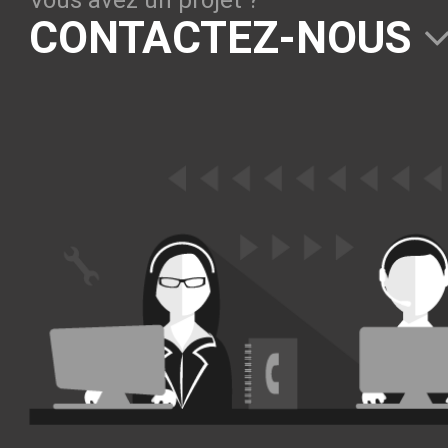
Vous avez un projet ?
Solutions Collaboratives
CONTACTEZ-NOUS
EMAILING
GESTION DES TEMPS
TECHNOLOGIES
L'expertise technologique de Pilot Systems en
fonction du contexte de votre projet
PYTHON
Le langage Python
Le framework Django
Le serveur d'applications Zope