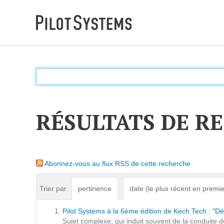
DÉV WEB
Accompagnement personnalisé pour choisir &
déployer des solutions web adaptées à vos projets
RÉSULTATS DE R
PRESTATIONS
Audit
Abonnez-vous au flux RSS de cette recherche
Expression de besoins
Développement d'applications
Trier par
pertinence
date (le plus récent en premie
Optimisations et tunning
Pilot Systems à la 6ème édition de Kech Tech : "D
Support et Assistance
Sujet complexe, qui induit souvent de la conduite 