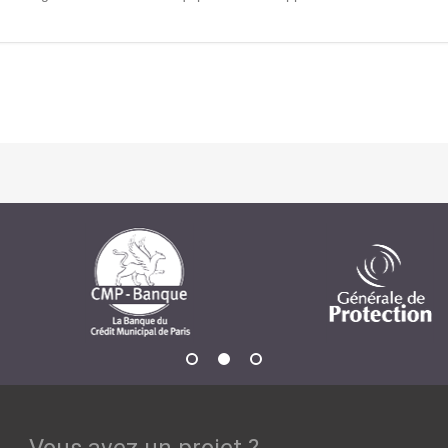
Notre infrastructure DevOps
Services d’hébergement
Politique de sauvegarde
SLA ET GARANTIES DE SERVICES
SOLUTIONS
Découvrez nos solutions pour le web, la collaboration
ou les applicatifs spécifiques
WEB
INTRANET
Réseaux Sociaux d'Entreprise - RSE