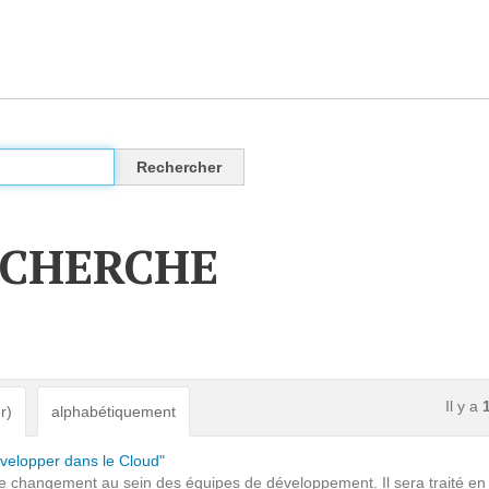
CLOUD
Des solutions Cloud alliant sécurité, évolution et
pérennité
ECHERCHE
VOTRE CLOUD PRIVÉ INFOGÉRÉ
L’OFFRE CLOUD INFOGÉRÉ
TARIFS D'HÉBERGEMENT
Il y a
r)
alphabétiquement
INFRASTRUCTURE D'HÉBERGEMENT
évelopper dans le Cloud"
de changement au sein des équipes de développement. Il sera traité en 