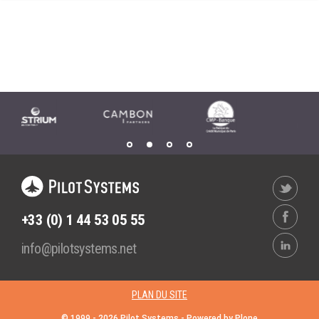
Wordpress
Webdesign - UX
CLOUD
DÉMARCHE DEVOPS
Chef
MÉTHODOLOGIE AGILE
CloudStack
Docker
TRANSFO DIGITALE
OpenStack
CONCEPTS
Puppet
Xen Project
Prestations
Cas d'usages
+33 (0) 1 44 53 05 55
RÉFÉRENCES
info@pilotsystems.net
CLOUD BROKER
Application collaborative
eSanté
Business model
PLAN DU SITE
Dév Django eCommerce
Cloud broker
© 1999 -
2026
Pilot Systems - Powered by
Plone