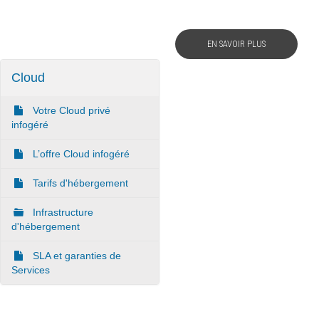
Wordpress
:
Webdesign - UX
EN SAVOIR PLUS
CLOUD
DÉMARCHE DEVOPS
Cloud
Chef
MÉTHODOLOGIE AGILE
CloudStack
Votre Cloud privé
Docker
infogéré
TRANSFO DIGITALE
OpenStack
L’offre Cloud infogéré
CONCEPTS
Puppet
Tarifs d'hébergement
Xen Project
Prestations
Cas d'usages
Infrastructure
d'hébergement
RÉFÉRENCES
SLA et garanties de
CLOUD BROKER
Application collaborative
Services
eSanté
Business model
Dév Django eCommerce
Cloud broker