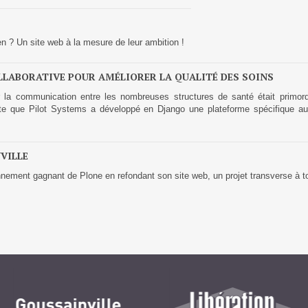
GESTION DE CONTENU
ien ? Un site web à la mesure de leur ambition !
Plone
LLABORATIVE POUR AMÉLIORER LA QUALITÉ DES SOINS
Zinnia
ier la communication entre les nombreuses structures de santé était primord
Wordpress
e que Pilot Systems a développé en Django une plateforme spécifique aux 
CLOUD
VILLE
ronnement gagnant de Plone en refondant son site web, un projet transverse à to
Chef
CloudStack
Docker
OpenStack
Puppet
Xen Project