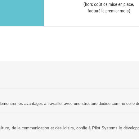
(hors coût de mise en place,
Solutions Collaboratives
facturé le premier mois)
EMAILING
GESTION DES TEMPS
TECHNOLOGIES
L'expertise technologique de Pilot Systems en
fonction du contexte de votre projet
PYTHON
émontrer les avantages à travailler avec une structure dédiée comme celle d
Le langage Python
Le framework Django
lture, de la communication et des loisirs, confie à Pilot Systems le dével
Le serveur d'applications Zope