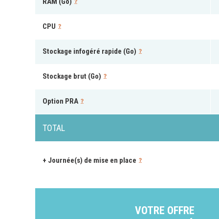
RAM (Go)
Formations
Gestion de contenu
CPU
Mobilité
Stockage infogéré rapide (Go)
Webdesign - UX
Stockage brut (Go)
DÉMARCHE DEVOPS
Option PRA
MÉTHODOLOGIE AGILE
TOTAL
TRANSFO DIGITALE
+ Journée(s) de mise en place
Des méthodes et des outils pour réussir votre
transformation digitale
CONCEPTS
VOTRE OFFRE