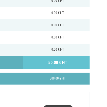
0.00 € HT
Intranet collectivité
Refonte Web
0.00 € HT
Serveur de messagerie
TMA Intranet
0.00 € HT
SSO applicatifs métier
0.00 € HT
CONTACT
0.00 € HT
Une question ? Nous vous répondrons dans les plus
brefs délais.
50.00 € HT
NOUS TROUVER
300.00 € HT
RECRUTEMENT
ACTU