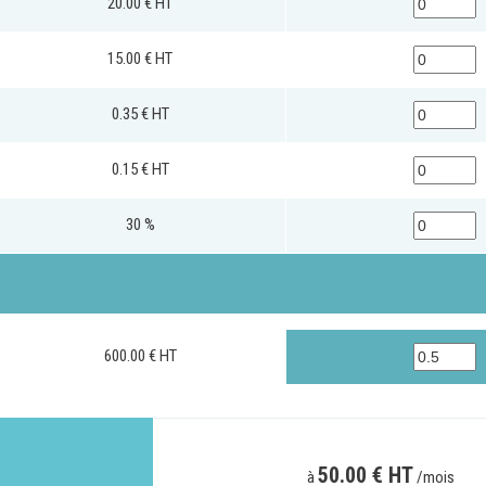
20.00 € HT
Notre infrastructure DevOps
Services d’hébergement
15.00 € HT
Politique de sauvegarde
0.35 € HT
SLA ET GARANTIES DE SERVICES
0.15 € HT
SOLUTIONS
30 %
Découvrez nos solutions pour le web, la collaboration
ou les applicatifs spécifiques
600.00 € HT
WEB
INTRANET
Réseaux Sociaux d'Entreprise - RSE
50.00 € HT
à
/mois