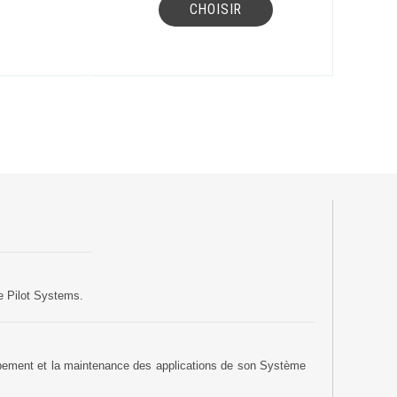
CHOISIR
Suivez ici les focus de Pilot Systems sur les
actualités du monde numérique.
ACTU CLOUD
ACTU TRANSFORMATION DIGITALE
ACTU PILOT SYSTEMS
ACTU COMMUNAUTÉ
EVÉNEMENTS
e Pilot Systems.
oppement et la maintenance des applications de son Système