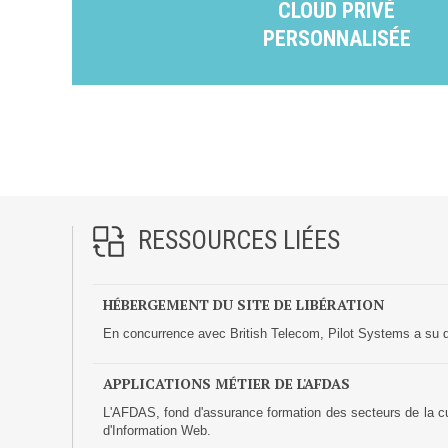
CLOUD PRIVÉ
Prestations
PERSONNALISÉE
Cas d'usages
CLOUD BROKER
Business model
Cloud broker
Prestations
RESSOURCES LIÉES
Pour Qui ?
Workshop Cloud
HÉBERGEMENT DU SITE DE LIBÉRATION
Virtualisation
En concurrence avec British Telecom, Pilot Systems a su d
Support et Assistance
Migration
APPLICATIONS MÉTIER DE L'AFDAS
Formation
L'AFDAS, fond d'assurance formation des secteurs de la cu
d'Information Web.