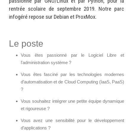
passionné par GNU/Linux et par Python, pour la
Wordpress
Webdesign - UX
rentrée scolaire de septembre 2019. Notre parc
infogéré repose sur Debian et ProxMox.
CLOUD
DÉMARCHE DEVOPS
Chef
MÉTHODOLOGIE AGILE
Le poste
CloudStack
Docker
Vous êtes passionné par le Logiciel Libre et
OpenStack
TRANSFO DIGITALE
l'administration système ?
Puppet
CONCEPTS
Vous êtes fasciné par les technologies modernes
Xen Project
d’automatisation et de Cloud Computing (IaaS, PaaS)
Prestations
?
Cas d'usages
Vous souhaitez intégrer une petite équipe dynamique
RÉFÉRENCES
et rigoureuse ?
CLOUD BROKER
Application collaborative
Vous avez une sensibilité pour le développement
eSanté
Business model
d’applications ?
Dév Django eCommerce