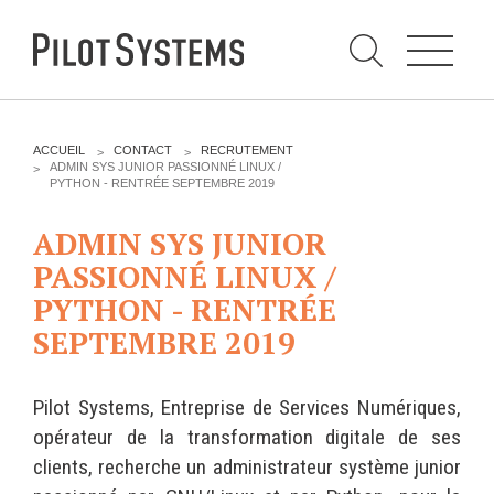
N
a
v
i
g
a
t
i
C
o
h
n
e
DÉV WEB
TECHNOLOGIES
r
V
ACCUEIL
CONTACT
RECRUTEMENT
c
O
ADMIN SYS JUNIOR PASSIONNÉ LINUX /
h
U
PYTHON - RENTRÉE SEPTEMBRE 2019
e
PRESTATIONS
PYTHON
S
r
p
Ê
a
ADMIN SYS JUNIOR
T
Audit
Le langage Python
r
E
PASSIONNÉ LINUX /
S
Expression de besoins
Le framework Django
I
PYTHON - RENTRÉE
C
Développement
Le serveur d'applications
I
d'applications
Zope
SEPTEMBRE 2019
:
Optimisations et tunning
Support et Assistance
GESTION DE CONTENU
Pilot Systems, Entreprise de Services Numériques,
Formations
opérateur de la transformation digitale de ses
Plone
Gestion de contenu
clients, recherche un administrateur système junior
Zinnia
Mobilité