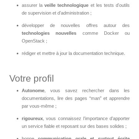
TARIFS D'HÉBERGEMENT
assurer la
veille technologique
et les tests d'outils
NOUS TROUVER
de supervision et d’administration ;
INFRASTRUCTURE
RECRUTEMENT
D'HÉBERGEMENT
développer de nouvelles offres autour des
Notre infrastructure DevOps
technologies nouvelles
comme Docker ou
OpenStack ;
Services d’hébergement
ACTU
Politique de sauvegarde
rédiger et mettre à jour la documentation technique.
ACTU CLOUD
ACTU TRANSFORMATION
SLA ET GARANTIES DE
DIGITALE
Votre profil
SERVICES
ACTU PILOT SYSTEMS
Autonome
, vous savez rechercher dans les
documentations, lire des pages “man” et apprendre
ACTU COMMUNAUTÉ
SOLUTIONS
par vous-même ;
WEB
rigoureux
, vous connaissez l’importance d’apporter
EVÉNEMENTS
INTRANET
un service fiable et reposant sur des bases solides ;
Réseaux Sociaux d'Entreprise
bonne
communication orale et surtout écrite