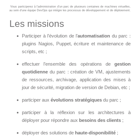
Cloud broker
Vous participerez à l’administration d’un parc de plusieurs centaines de machines virtuelles,
Applications métier
Prestations
au sein d’une équipe DevOps qui intègre les processus de développement et de déploiement.
Dév Django social
Pour Qui ?
Les missions
Intranet métier
Workshop Cloud
Participer à l’évolution de l’
automatisation
du parc :
TMA Plone
Virtualisation
plugins Nagios, Puppet, écriture et maintenance de
Dév Django SI
Support et Assistance
scripts, etc ;
Nouveau site Web
Migration
effectuer l’ensemble des opérations de
gestion
Externalisation Cloud
Formation
quotidienne
du parc : création de VM, ajustements
Intranet collectivité
de ressources, archivage, application des mises à
Refonte Web
jour de sécurité, migration de version de Debian, etc ;
Serveur de messagerie
CLOUD
participer aux
évolutions stratégiques
du parc ;
TMA Intranet
VOTRE CLOUD PRIVÉ
SSO applicatifs métier
participer à la réflexion sur les architectures à
INFOGÉRÉ
déployer pour répondre aux
besoins des clients
;
L’OFFRE CLOUD INFOGÉRÉ
déployer des solutions de
haute-disponibilité
;
CONTACT