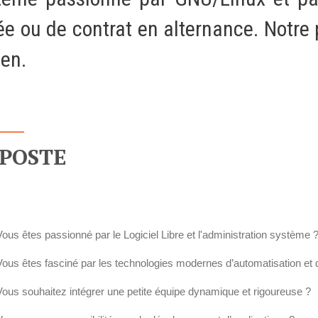
Notre infrastructure DevOps
ée ou de contrat en alternance. Notre
Services d’hébergement
Xen.
Politique de sauvegarde
SLA ET GARANTIES DE SERVICES
 POSTE
SOLUTIONS
Découvrez nos solutions pour le web, la collaboration
ou les applicatifs spécifiques
Vous êtes passionné par le Logiciel Libre et l'administration système 
Vous êtes fasciné par les technologies modernes d’automatisation et
WEB
Vous souhaitez intégrer une petite équipe dynamique et rigoureuse ?
INTRANET