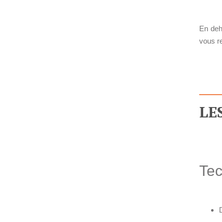
En deho
vous re
LE
Tec