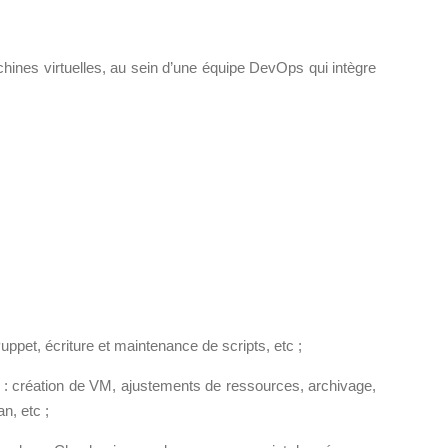
ACTU
chines virtuelles, au sein d’une équipe DevOps qui intègre
Suivez ici les focus de Pilot Systems sur les
actualités du monde numérique.
ACTU CLOUD
ACTU TRANSFORMATION DIGITALE
ACTU PILOT SYSTEMS
ACTU COMMUNAUTÉ
uppet, écriture et maintenance de scripts, etc ;
: création de VM, ajustements de ressources, archivage,
EVÉNEMENTS
n, etc ;