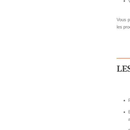
CONCEPTS
Prestations
Vous pa
Cas d'usages
les pr
CLOUD BROKER
Business model
Cloud broker
LE
Prestations
Pour Qui ?
Workshop Cloud
Virtualisation
P
Support et Assistance
Migration
Formation