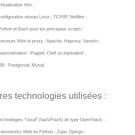
irtualisation Xen ;
configuration réseau Linux : TCP/IP, Netfilter ;
Python et Bash pour les principaux scripts ;
serveurs Web et proxy : Apache, Haproxy, Varnish ;
automatisation : Puppet, Chef ou équivalent ;
DB : Postgresql, Mysql.
res technologies utilisées :
technologies “cloud” (IaaS/PaaS) de type OpenStack ;
frameworks Web en Python : Zope, Django ;