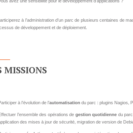
Vous avez une sensibilité pour le développement d’applications ?
Réseaux Sociaux d'Entreprise - RSE
Solutions Collaboratives
rticiperez à l’administration d’un parc de plusieurs centaines de ma
ocessus de développement et de déploiement.
EMAILING
GESTION DES TEMPS
S MISSIONS
TECHNOLOGIES
L'expertise technologique de Pilot Systems en
fonction du contexte de votre projet
articiper à l’évolution de l’
automatisation
du parc : plugins Nagios, P
Effectuer l’ensemble des opérations de
gestion quotidienne
du parc 
PYTHON
application des mises à jour de sécurité, migration de version de Debia
Le langage Python