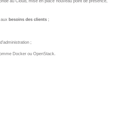
ofonde au Cloud, mise en place nouveau point de présence,
e aux
besoins des clients
;
 d’administration ;
omme Docker ou OpenStack.