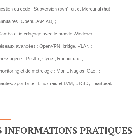
gestion du code : Subversion (svn), git et Mercurial (hg) ;
annuaires (OpenLDAP, AD) ;
Samba et interfaçage avec le monde Windows ;
réseaux avancées : OpenVPN, bridge, VLAN ;
messagerie : Postfix, Cyrus, Roundcube ;
monitoring et de métrologie : Monit, Nagios, Cacti ;
haute-disponibilité : Linux raid et LVM, DRBD, Heartbeat.
S INFORMATIONS PRATIQUES