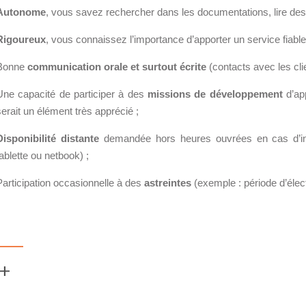
Autonome
, vous savez rechercher dans les documentations, lire d
Xen Project
Rigoureux
, vous connaissez l’importance d’apporter un service fiable
Bonne
communication orale et surtout écrite
(contacts avec les clie
Une capacité de participer à des
missions de développement
d’app
serait un élément très apprécié ;
Disponibilité distante
demandée hors heures ouvrées en cas d’incide
tablette ou netbook) ;
Participation occasionnelle à des
astreintes
(exemple : période d’éle
 +