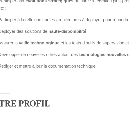
Participer aux
évolutions stratégiques
du parc : intégration plus pr
Le framework Django
tc ;
Le serveur d'applications Zope
Participer à la réflexion sur les architectures à déployer pour répondr
Déployer des solutions de
haute-disponibilité
;
GESTION DE CONTENU
Assurer la
veille technologique
et les tests d'outils de supervision et
Plone
Zinnia
Développer de nouvelles offres autour des
technologies nouvelles
c
Wordpress
Rédiger et mettre à jour la documentation technique.
CLOUD
Chef
TRE PROFIL
CloudStack
Docker
OpenStack
Puppet