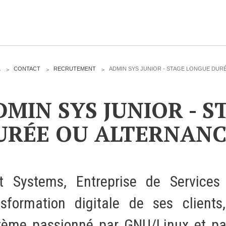
CLOUD
L
CONTACT
RECRUTEMENT
ADMIN SYS JUNIOR - STAGE LONGUE DUR
Des solutions Cloud alliant sécurité, évolution et
DMIN SYS JUNIOR - 
pérennité
URÉE OU ALTERNANC
VOTRE CLOUD PRIVÉ INFOGÉRÉ
L’OFFRE CLOUD INFOGÉRÉ
ot Systems, Entreprise de Service
TARIFS D'HÉBERGEMENT
nsformation digitale de ses clients
INFRASTRUCTURE D'HÉBERGEMENT
tème passionné par GNU/Linux et pa