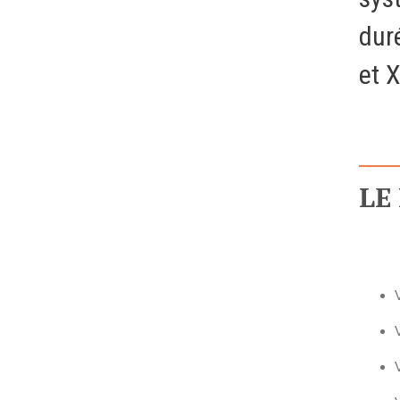
Formations
dur
Gestion de contenu
et 
Mobilité
Webdesign - UX
DÉMARCHE DEVOPS
LE
MÉTHODOLOGIE AGILE
TRANSFO DIGITALE
Des méthodes et des outils pour réussir votre
transformation digitale